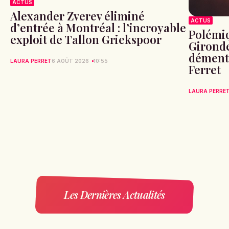
ACTUS
Alexander Zverev éliminé
ACTUS
d’entrée à Montréal : l’incroyable
Polémiq
exploit de Tallon Griekspoor
Gironde
démente
LAURA PERRET
6 AOÛT 2026
10:55
Ferret
LAURA PERRE
Les Dernières Actualités