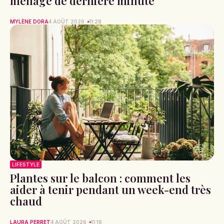
ménage de dernière minute
MYLÈNE DORA
4 AOÛT 2026
11:28
LIFESTYLE
Plantes sur le balcon : comment les
aider à tenir pendant un week-end très
chaud
LAURA PERRET
4 AOÛT 2026
11:16