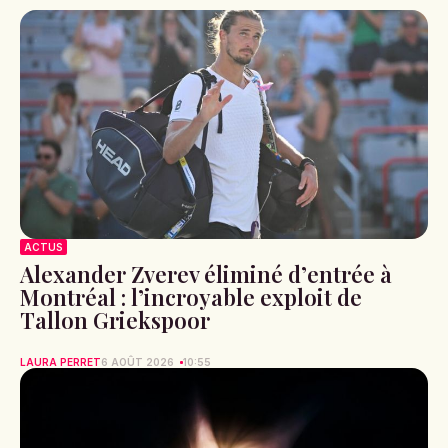
ACTUS
Alexander Zverev éliminé d’entrée à
Montréal : l’incroyable exploit de
Tallon Griekspoor
LAURA PERRET
6 AOÛT 2026
10:55