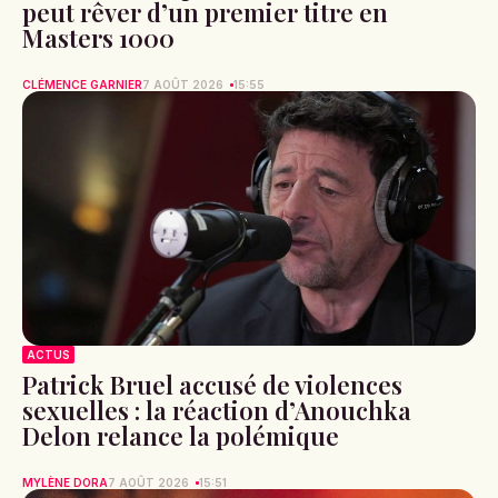
peut rêver d’un premier titre en
Masters 1000
CLÉMENCE GARNIER
7 AOÛT 2026
15:55
ACTUS
Patrick Bruel accusé de violences
sexuelles : la réaction d’Anouchka
Delon relance la polémique
MYLÈNE DORA
7 AOÛT 2026
15:51