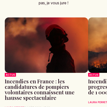
pas, je vous jure !
ACTUS
ACTUS
Incendies en France : les
Incendi
candidatures de pompiers
progres
volontaires connaissent une
de 1 00
hausse spectaculaire
LAURA PERRE