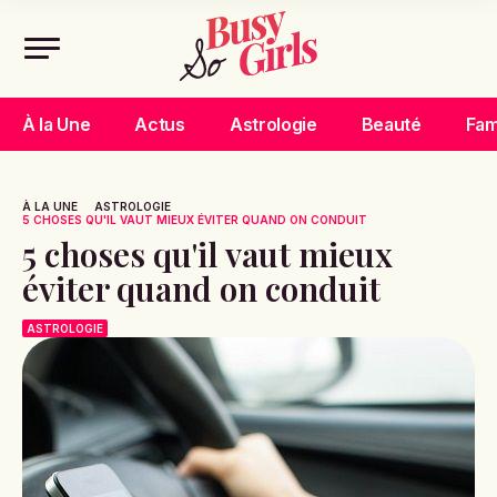
À la Une
Actus
Astrologie
Beauté
Fam
À LA UNE
ASTROLOGIE
5 CHOSES QU'IL VAUT MIEUX ÉVITER QUAND ON CONDUIT
5 choses qu'il vaut mieux
éviter quand on conduit
ASTROLOGIE