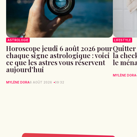
ASTROLOGIE
LIFESTYLE
Horoscope jeudi 6 août 2026 pour
Quitter
chaque signe astrologique : voici
la check
ce que les astres vous réservent
le ména
aujourd’hui
MYLÈNE DORA
MYLÈNE DORA
6 AOÛT 2026
09:32