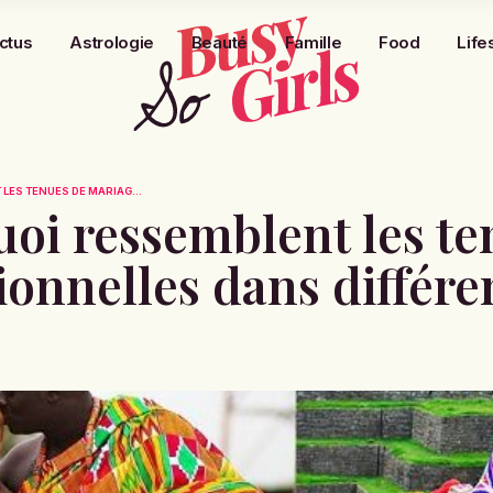
ctus
Astrologie
Beauté
Famille
Food
Life
LES TENUES DE MARIAG...
oi ressemblent les te
ionnelles dans différe