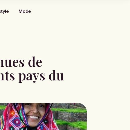
style
Mode
nues de
nts pays du