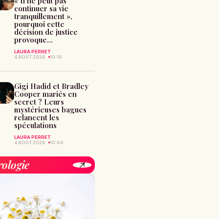
« Il ne peut pas
continuer sa vie
tranquillement »,
pourquoi cette
décision de justice
provoque...
LAURA PERRET
4 AOÛT 2026
10:16
Gigi Hadid et Bradley
Cooper mariés en
secret ? Leurs
mystérieuses bagues
relancent les
spéculations
LAURA PERRET
4 AOÛT 2026
10:04
rologie