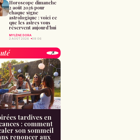
Horoscope dimanche
2 août 2026 pour
chaque signe
astrologique : voici ce
que les astres vous
réservent aujourd’hui
MYLÈNE DORA
2 AOÛT 2026
09:06
uté
irées tardives en
cances : comment
caler son sommeil
ans renoncer aux