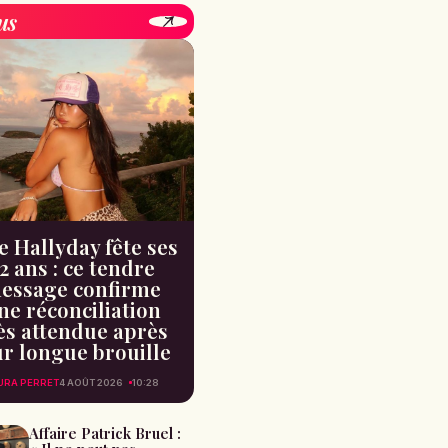
us
e Hallyday fête ses
2 ans : ce tendre
essage confirme
ne réconciliation
ès attendue après
ur longue brouille
URA PERRET
4 AOÛT 2026
10:28
Affaire Patrick Bruel :