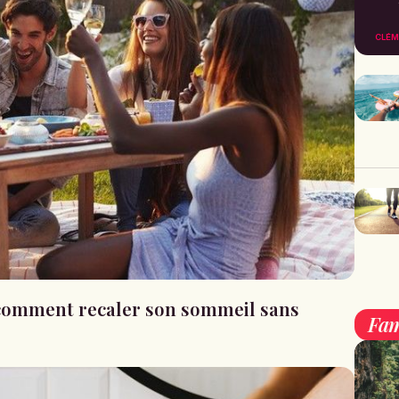
CLÉM
: comment recaler son sommeil sans
Fam