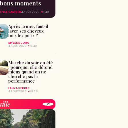
bons moments
ENCE GARNIER
4 AOÛT 2026
11:40
Après la mer, faut-il
laver ses cheveux
tous les jours ?
MYLÈNE DORA
4 AOÛT 2026
10:40
Marche du soir en été
: pourquoi elle détend
mieux quand on ne
cherche pas la
performance
LAURA PERRET
4 AOÛT 2026
09:28
ille