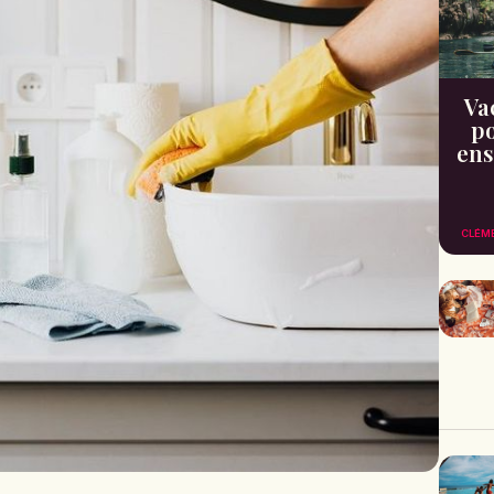
Va
po
ens
CLÉM