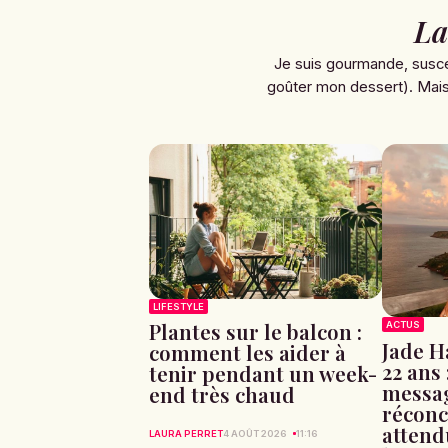
La
Je suis gourmande, susce
goûter mon dessert). Mais 
LIFESTYLE
Plantes sur le balcon :
ACTUS
Jade H
comment les aider à
22 ans 
tenir pendant un week-
messag
end très chaud
réconci
attend
LAURA PERRET
4 AOÛT 2026
11:16