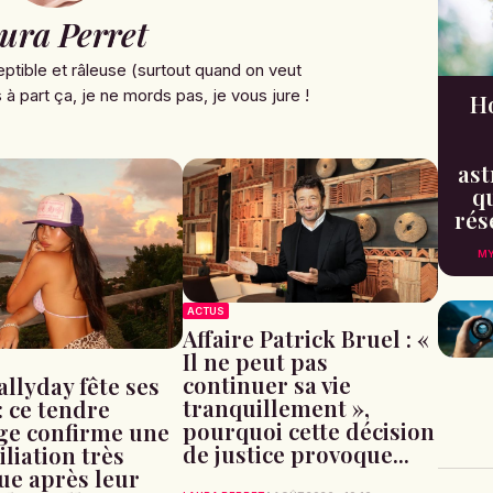
ura Perret
ptible et râleuse (surtout quand on veut
à part ça, je ne mords pas, je vous jure !
H
ast
qu
rés
MY
ACTUS
Affaire Patrick Bruel : «
Il ne peut pas
continuer sa vie
allyday fête ses
tranquillement »,
: ce tendre
pourquoi cette décision
e confirme une
de justice provoque...
liation très
ue après leur