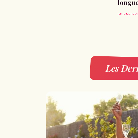
longue
LAURA PERR
Les Dern