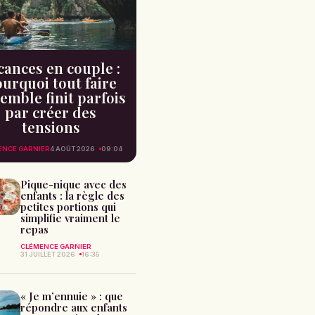
cances en couple :
urquoi tout faire
emble finit parfois
par créer des
tensions
ENCE GARNIER
4 AOÛT 2026
09:04
Pique-nique avec des
enfants : la règle des
petites portions qui
simplifie vraiment le
repas
CLÉMENCE GARNIER
31 JUILLET 2026
16:35
« Je m’ennuie » : que
répondre aux enfants