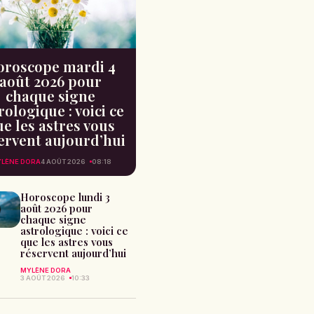
oroscope mardi 4
août 2026 pour
chaque signe
rologique : voici ce
e les astres vous
ervent aujourd’hui
LÈNE DORA
4 AOÛT 2026
08:18
Horoscope lundi 3
août 2026 pour
chaque signe
astrologique : voici ce
que les astres vous
réservent aujourd’hui
MYLÈNE DORA
3 AOÛT 2026
10:33