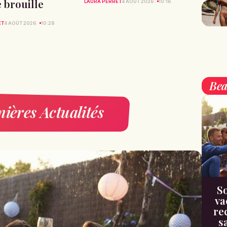
 brouille
LAURA PERRET
4 AOÛT 2026
10:16
ET
4 AOÛT 2026
10:28
Bea
ières Actualités
So
va
re
s