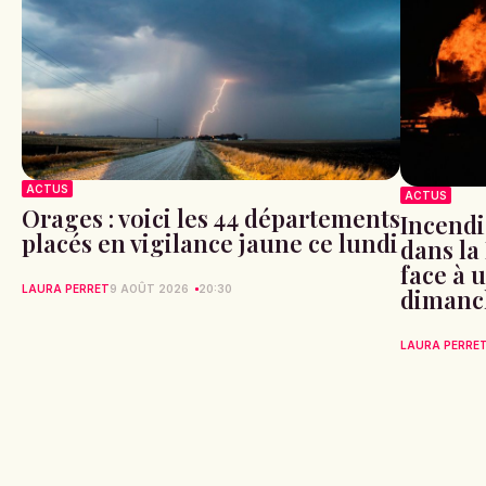
ACTUS
ACTUS
Orages : voici les 44 départements
Incendi
placés en vigilance jaune ce lundi
dans la
face à 
LAURA PERRET
9 AOÛT 2026
20:30
dimanc
LAURA PERRE