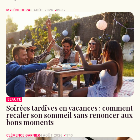
MYLÈNE DORA
6 AOÛT 2026
09:32
BEAUTÉ
Soirées tardives en vacances : comment
recaler son sommeil sans renoncer aux
bons moments
CLÉMENCE GARNIER
4 AOÛT 2026
11:40