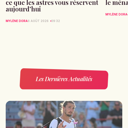
ce que les astres vous réservent
le ména
aujourd’hui
MYLÈNE DORA
MYLÈNE DORA
6 AOÛT 2026
09:32
Les Dernières Actualités