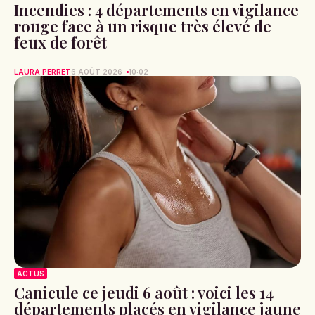
Incendies : 4 départements en vigilance
rouge face à un risque très élevé de
feux de forêt
LAURA PERRET
6 AOÛT 2026
10:02
ACTUS
Canicule ce jeudi 6 août : voici les 14
départements placés en vigilance jaune