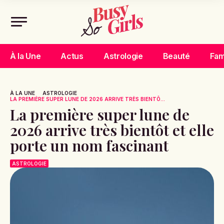
À la Une
Actus
Astrologie
Beauté
Fam
À LA UNE
ASTROLOGIE
LA PREMIÈRE SUPER LUNE DE 2026 ARRIVE TRÈS BIENTÔ...
La première super lune de
2026 arrive très bientôt et elle
porte un nom fascinant
ASTROLOGIE