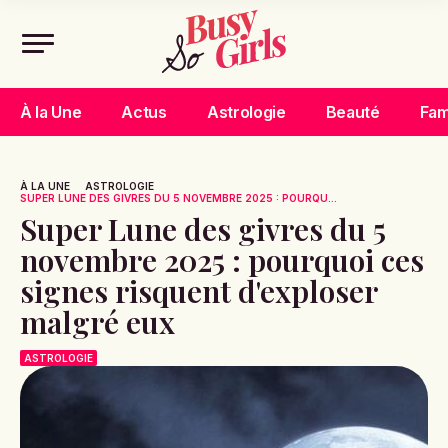
À la Une
Actus
Astrologie
Beauté
Fam
À LA UNE
ASTROLOGIE
SUPER LUNE DES GIVRES DU 5 NOVEMBRE 2025 : POURQU...
Super Lune des givres du 5
novembre 2025 : pourquoi ces
signes risquent d'exploser
malgré eux
ASTROLOGIE