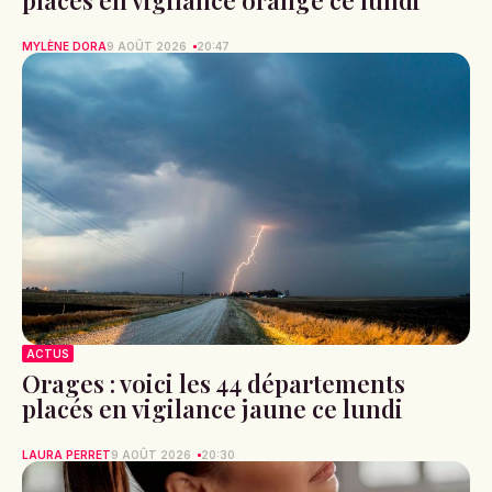
placés en vigilance orange ce lundi
MYLÈNE DORA
9 AOÛT 2026
20:47
ACTUS
Orages : voici les 44 départements
placés en vigilance jaune ce lundi
LAURA PERRET
9 AOÛT 2026
20:30