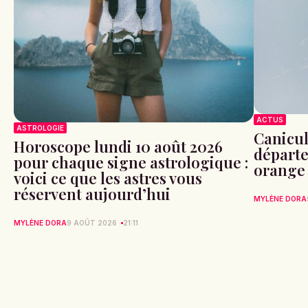
ACTUS
ASTROLOGIE
Canicule
Horoscope lundi 10 août 2026
départe
pour chaque signe astrologique :
orange 
voici ce que les astres vous
réservent aujourd’hui
MYLÈNE DORA
MYLÈNE DORA
9 AOÛT 2026
21:11