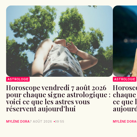
ASTROLOGIE
ASTROLOGIE
Horoscope vendredi 7 août 2026
Horosco
pour chaque signe astrologique :
chaque 
voici ce que les astres vous
ce que 
réservent aujourd’hui
aujour
MYLÈNE DORA
7 AOÛT 2026
09:55
MYLÈNE DORA