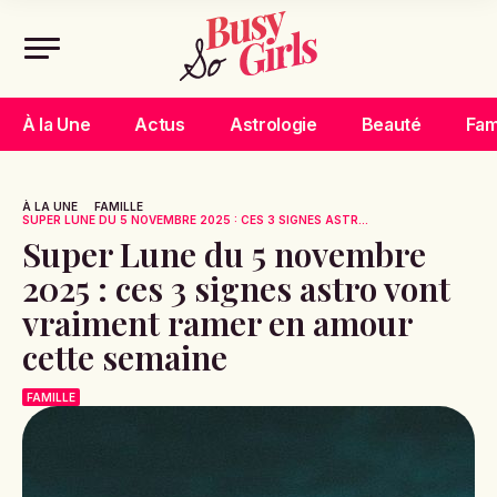
À la Une
Actus
Astrologie
Beauté
Fam
À LA UNE
FAMILLE
SUPER LUNE DU 5 NOVEMBRE 2025 : CES 3 SIGNES ASTR...
Super Lune du 5 novembre
2025 : ces 3 signes astro vont
vraiment ramer en amour
cette semaine
FAMILLE