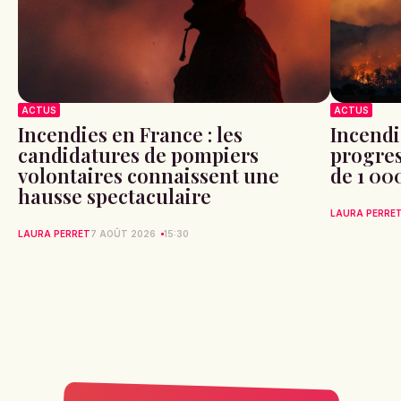
ACTUS
ACTUS
Incendies en France : les
Incendi
candidatures de pompiers
progres
volontaires connaissent une
de 1 00
hausse spectaculaire
LAURA PERRE
LAURA PERRET
7 AOÛT 2026
15:30