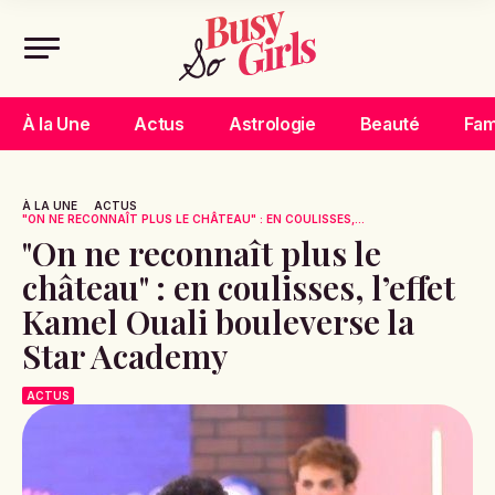
À la Une
Actus
Astrologie
Beauté
Fam
À LA UNE
ACTUS
"ON NE RECONNAÎT PLUS LE CHÂTEAU" : EN COULISSES,...
"On ne reconnaît plus le
château" : en coulisses, l’effet
Kamel Ouali bouleverse la
Star Academy
ACTUS