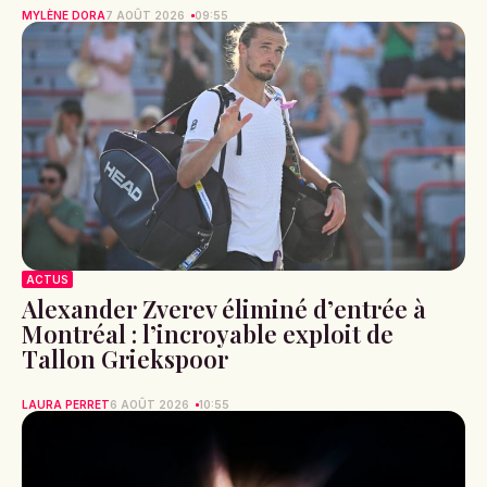
MYLÈNE DORA
7 AOÛT 2026
09:55
ACTUS
Alexander Zverev éliminé d’entrée à
Montréal : l’incroyable exploit de
Tallon Griekspoor
LAURA PERRET
6 AOÛT 2026
10:55