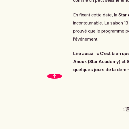
comme un petit séisme émot
En fixant cette date, la
Star
incontournable. La saison 13
prouvé que le programme po
l’événement.
Lire aussi :
« C’est bien qu
Anouk (Star Academy)
et
S
quelques jours de la demi-