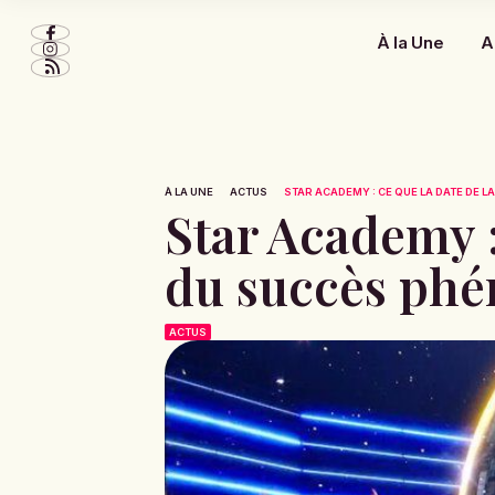
À la Une
A
À LA UNE
ACTUS
STAR ACADEMY : CE QUE LA DATE DE LA
Star Academy : 
du succès phé
ACTUS