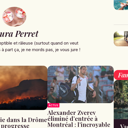
ura Perret
ptible et râleuse (surtout quand on veut
à part ça, je ne mords pas, je vous jure !
Fam
ACTUS
Alexander Zverev
éliminé d’entrée à
ie dans la Drôme
Montréal : l’incroyable
u progresse
Va