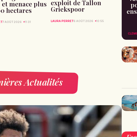
exploit de Tallon
 et menace plus
po
Griekspoor
00 hectares
ens
LAURA PERRET
6 AOÛT 2026
10:55
ET
7 AOÛT 2026
11:31
CLÉM
ières Actualités
Fo