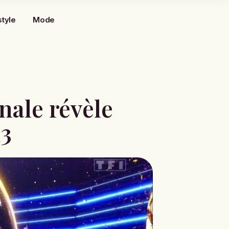
style
Mode
inale révèle
13