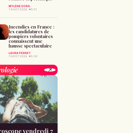
MYLÈNE DORA
7 AOÛT 2026
15:51
Incendies en France :
les candidatures de
pompiers volontaires
connaissent une
hausse spectaculaire
LAURA PERRET
7 AOÛT 2026
15:30
rologie
oscope vendredi 7