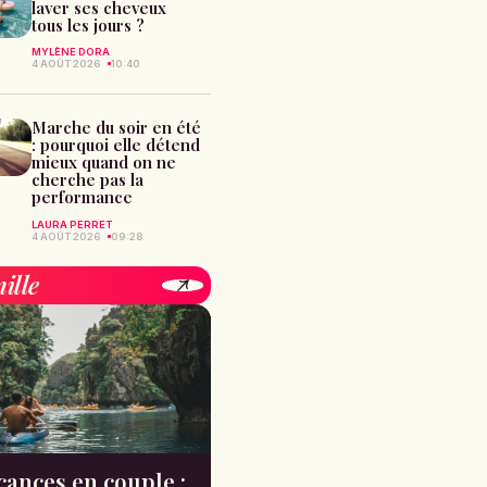
laver ses cheveux
tous les jours ?
MYLÈNE DORA
4 AOÛT 2026
10:40
Marche du soir en été
: pourquoi elle détend
mieux quand on ne
cherche pas la
performance
LAURA PERRET
4 AOÛT 2026
09:28
ille
cances en couple :