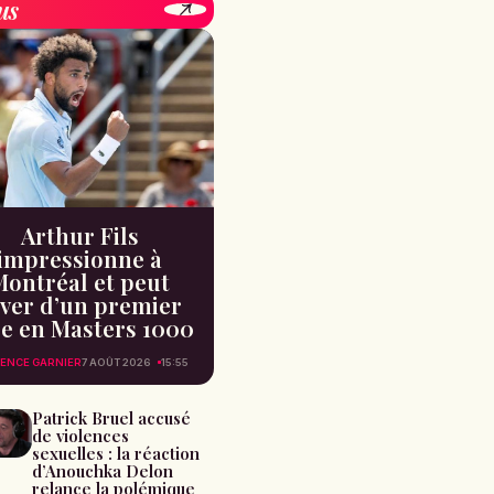
us
Arthur Fils
impressionne à
Montréal et peut
ver d’un premier
re en Masters 1000
ENCE GARNIER
7 AOÛT 2026
15:55
Patrick Bruel accusé
de violences
sexuelles : la réaction
d’Anouchka Delon
relance la polémique