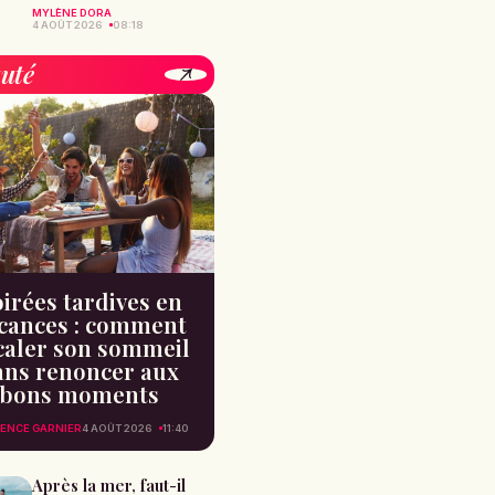
MYLÈNE DORA
4 AOÛT 2026
08:18
uté
irées tardives en
cances : comment
caler son sommeil
ans renoncer aux
bons moments
ENCE GARNIER
4 AOÛT 2026
11:40
Après la mer, faut-il