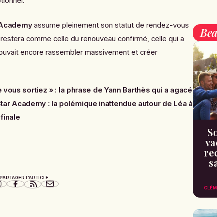
ionnel.
 Academy
assume pleinement son statut de rendez-vous
Bea
 restera comme celle du renouveau confirmé, celle qui a
uvait encore rassembler massivement et créer
e vous sortiez » : la phrase de Yann Barthès qui a agacé
tar Academy : la polémique inattendue autour de Léa à
finale
So
va
re
s
PARTAGER L'ARTICLE
CLÉM