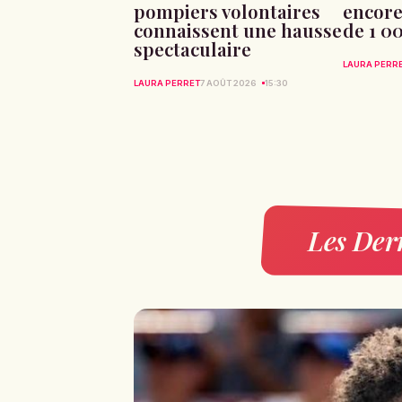
pompiers volontaires
encore
connaissent une hausse
de 1 0
spectaculaire
LAURA PERR
LAURA PERRET
7 AOÛT 2026
15:30
Les Dern