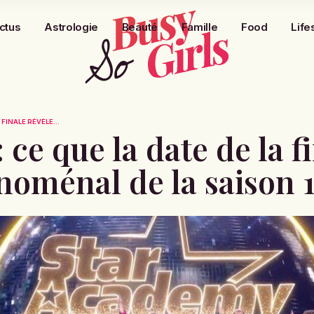
ctus
Astrologie
Beauté
Famille
Food
Life
 FINALE RÉVÈLE...
ce que la date de la f
noménal de la saison 