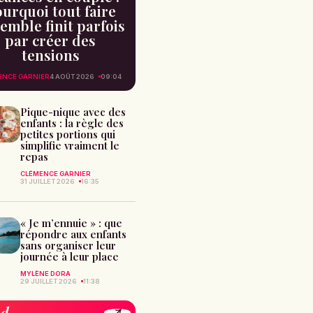
urquoi tout faire
emble finit parfois
par créer des
tensions
ENCE GARNIER
4 AOÛT 2026
09:04
Pique-nique avec des
enfants : la règle des
petites portions qui
simplifie vraiment le
repas
CLÉMENCE GARNIER
31 JUILLET 2026
16:35
« Je m’ennuie » : que
répondre aux enfants
sans organiser leur
journée à leur place
MYLÈNE DORA
29 JUILLET 2026
11:38
od