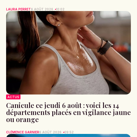
LAURA PERRET
6 AOÛT 2026
10:02
ACTUS
Canicule ce jeudi 6 août : voici les 14
départements placés en vigilance jaune
ou orange
CLÉMENCE GARNIER
6 AOÛT 2026
09:52