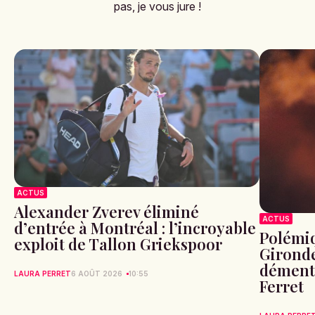
pas, je vous jure !
ACTUS
Alexander Zverev éliminé
ACTUS
d’entrée à Montréal : l’incroyable
Polémiq
exploit de Tallon Griekspoor
Gironde
démente
LAURA PERRET
6 AOÛT 2026
10:55
Ferret