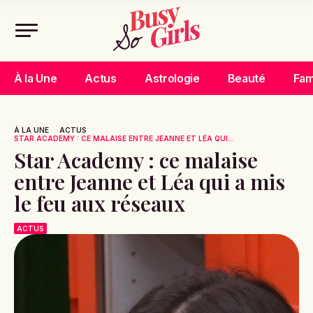
À la Une
Actus
Astrologie
Beauté
Fam
À LA UNE
ACTUS
STAR ACADEMY : CE MALAISE ENTRE JEANNE ET LÉA QUI...
Star Academy : ce malaise
entre Jeanne et Léa qui a mis
le feu aux réseaux
ACTUS