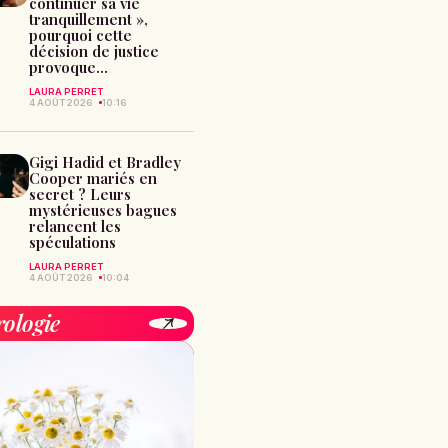
continuer sa vie
tranquillement »,
pourquoi cette
décision de justice
provoque...
LAURA PERRET
4 AOÛT 2026
10:16
Gigi Hadid et Bradley
Cooper mariés en
secret ? Leurs
mystérieuses bagues
relancent les
spéculations
LAURA PERRET
4 AOÛT 2026
10:04
rologie