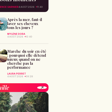
ENCE GARNIER
4 AOÛT 2026
11:40
Après la mer, faut-il
laver ses cheveux
tous les jours ?
MYLÈNE DORA
4 AOÛT 2026
10:40
Marche du soir en été
: pourquoi elle détend
mieux quand on ne
cherche pas la
performance
LAURA PERRET
4 AOÛT 2026
09:28
ille