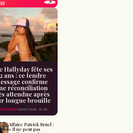
us
e Hallyday fête ses
2 ans : ce tendre
essage confirme
ne réconciliation
ès attendue après
ur longue brouille
URA PERRET
4 AOÛT 2026
10:28
Affaire Patrick Bruel :
« Il ne peut pas