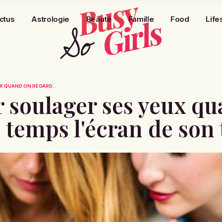
ctus
Astrologie
Beauté
Famille
Food
Life
X QUAND ON REGARD...
r soulager ses yeux q
e temps l'écran de son