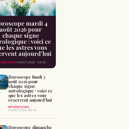
oroscope mardi 4
août 2026 pour
chaque signe
rologique : voici ce
e les astres vous
ervent aujourd’hui
LÈNE DORA
4 AOÛT 2026
08:18
Horoscope lundi 3
août 2026 pour
chaque signe
astrologique : voici ce
que les astres vous
réservent aujourd’hui
MYLÈNE DORA
3 AOÛT 2026
10:33
Horoscope dimanche