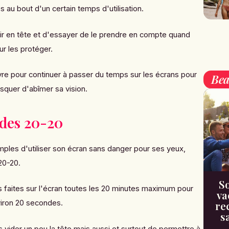
és au bout d'un certain temps d'utilisation.
voir en tête et d'essayer de le prendre en compte quand
ur les protéger.
uivre pour continuer à passer du temps sur les écrans pour
Bea
isquer d'abîmer sa vision.
 des 20-20
mples d'utiliser son écran sans danger pour ses yeux,
20-20.
So
ous faites sur l'écran toutes les 20 minutes maximum pour
va
viron 20 secondes.
re
s
vider un peu la tête mais aussi et surtout de permettre à