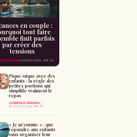
cances en couple :
urquoi tout faire
emble finit parfois
par créer des
tensions
ENCE GARNIER
4 AOÛT 2026
09:04
Pique-nique avec des
enfants : la règle des
petites portions qui
simplifie vraiment le
repas
CLÉMENCE GARNIER
31 JUILLET 2026
16:35
« Je m’ennuie » : que
répondre aux enfants
sans organiser leur