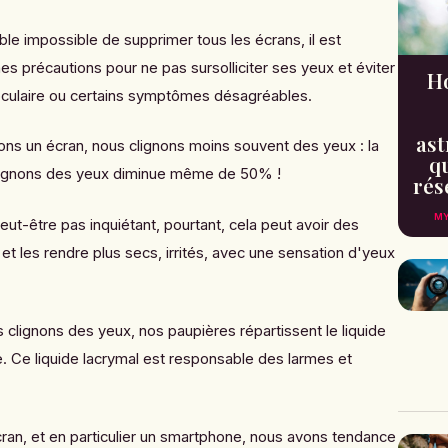
le impossible de supprimer tous les écrans, il est
es précautions pour ne pas sursolliciter ses yeux et éviter
H
oculaire ou certains symptômes désagréables.
ast
ons un écran, nous clignons moins souvent des yeux : la
qu
clignons des yeux diminue même de 50% !
rés
MY
ut-être pas inquiétant, pourtant, cela peut avoir des
 les rendre plus secs, irrités, avec une sensation d'yeux
s clignons des yeux,
nos paupières répartissent le liquide
re. Ce liquide lacrymal est responsable des larmes et
.
an, et en particulier un smartphone, nous avons tendance