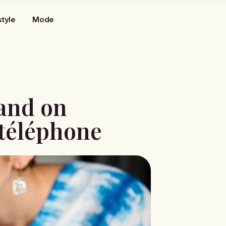
style
Mode
uand on
 téléphone