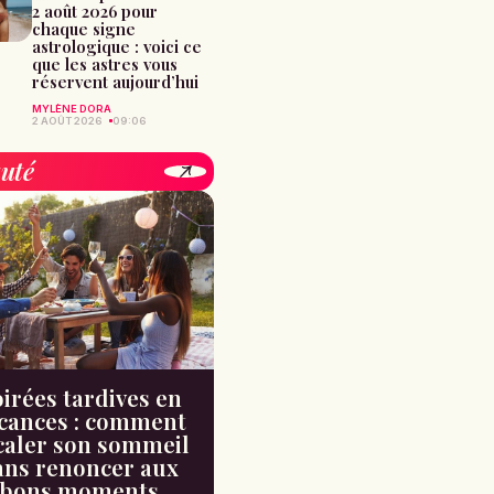
2 août 2026 pour
chaque signe
astrologique : voici ce
que les astres vous
réservent aujourd’hui
MYLÈNE DORA
2 AOÛT 2026
09:06
uté
irées tardives en
cances : comment
caler son sommeil
ans renoncer aux
bons moments