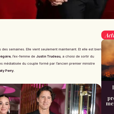
Act
 des semaines. Elle vient seulement maintenant. Et elle est bien
régoire
, l’ex-femme de
Justin Trudeau
, a choisi de sortir du
 très médiatisée du couple formé par l’ancien premier ministre
aty Perry
.
pr
men