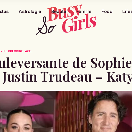
ctus
Astrologie
Beauté
Famille
Food
Life
HIE GRÉGOIRE FACE...
uleversante de Sophie
 Justin Trudeau – Kat