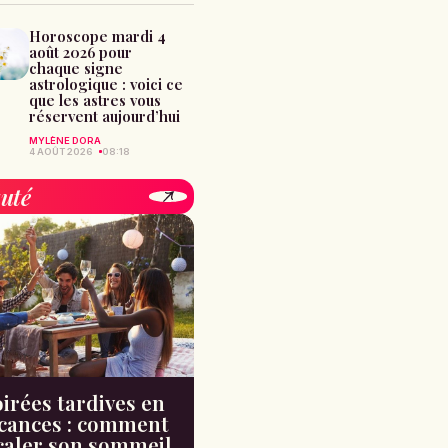
Horoscope mardi 4
août 2026 pour
chaque signe
astrologique : voici ce
que les astres vous
réservent aujourd’hui
MYLÈNE DORA
4 AOÛT 2026
08:18
uté
irées tardives en
cances : comment
caler son sommeil