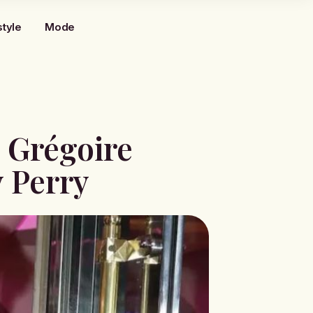
style
Mode
 Grégoire
y Perry