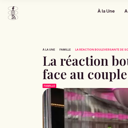
À la Une
A
À LA UNE
FAMILLE
LA RÉACTION BOULEVERSANTE DE SOP
La réaction bo
face au couple
FAMILLE