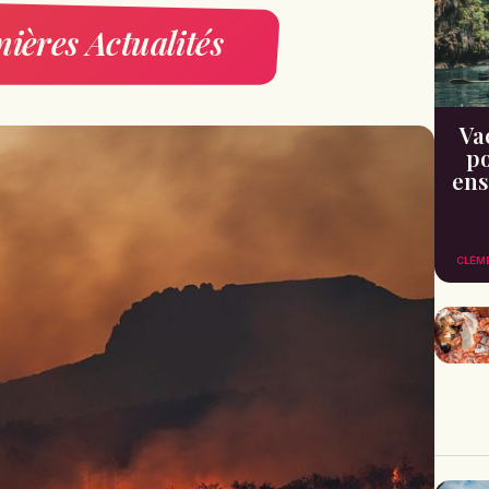
ières Actualités
Va
po
ens
CLÉM