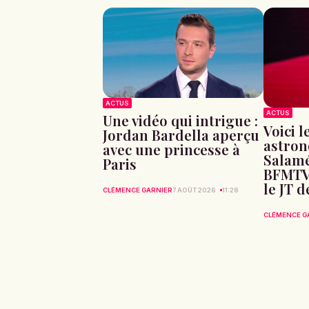
ACTUS
ACTUS
Une vidéo qui intrigue :
Voici l
Jordan Bardella aperçu
astron
avec une princesse à
Salamé
Paris
BFMTV
le JT d
CLÉMENCE GARNIER
7 AOÛT 2026
11:28
CLÉMENCE G