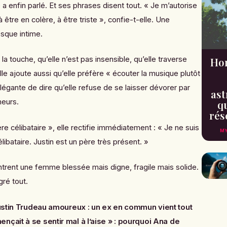
 a enfin parlé. Et ses phrases disent tout. « Je m’autorise
 être en colère, à être triste », confie-t-elle. Une
esque intime.
la touche, qu’elle n’est pas insensible, qu’elle traverse
Hor
le ajoute aussi qu’elle préfère « écouter la musique plutôt
légante de dire qu’elle refuse de se laisser dévorer par
ast
meurs.
qu
rés
re célibataire », elle rectifie immédiatement : « Je ne suis
MY
bataire. Justin est un père très présent. »
trent une femme blessée mais digne, fragile mais solide.
ré tout.
ustin Trudeau amoureux : un ex en commun vient tout
nçait à se sentir mal à l’aise » : pourquoi Ana de