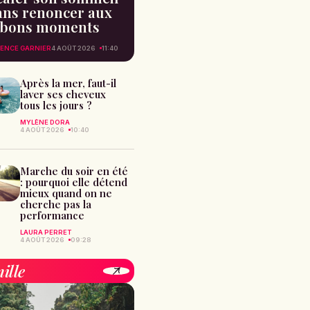
ans renoncer aux
bons moments
ENCE GARNIER
4 AOÛT 2026
11:40
Après la mer, faut-il
laver ses cheveux
tous les jours ?
MYLÈNE DORA
4 AOÛT 2026
10:40
Marche du soir en été
: pourquoi elle détend
mieux quand on ne
cherche pas la
performance
LAURA PERRET
4 AOÛT 2026
09:28
ille