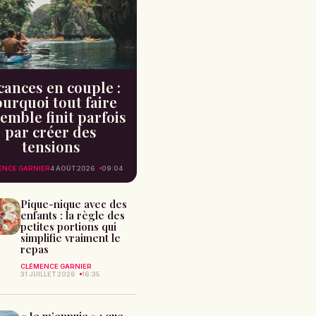
cances en couple :
urquoi tout faire
emble finit parfois
par créer des
tensions
ENCE GARNIER
4 AOÛT 2026
09:04
Pique-nique avec des
enfants : la règle des
petites portions qui
simplifie vraiment le
repas
CLÉMENCE GARNIER
31 JUILLET 2026
16:35