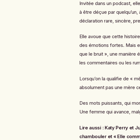
Invitée dans un podcast, elle
à être déçue par quelqu’un, à
déclaration rare, sincère, pr
Elle avoue que cette histoire 
des émotions fortes. Mais el
que le bruit », une manière é
les commentaires ou les ru
Lorsqu’on la qualifie de « mè
absolument pas une mère céli
Des mots puissants, qui mon
Une femme qui avance, malg
Lire aussi :
Katy Perry et J
chambouler
et
« Elle comme