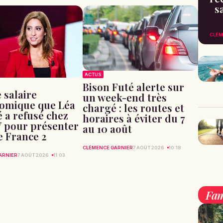
s
CLÉM
ACTUS
Bison Futé alerte sur
e salaire
un week-end très
omique que Léa
chargé : les routes et
 a refusé chez
horaires à éviter du 7
 pour présenter
au 10 août
e France 2
CLÉMENCE GARNIER
7 AOÛT 2026
10:18
ARNIER
7 AOÛT 2026
11:03
Fam