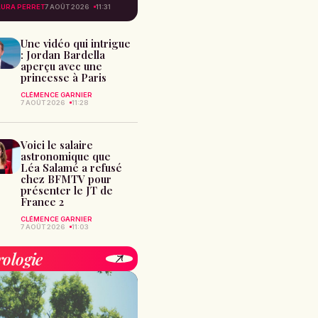
AURA PERRET
7 AOÛT 2026
11:31
Une vidéo qui intrigue
: Jordan Bardella
aperçu avec une
princesse à Paris
CLÉMENCE GARNIER
7 AOÛT 2026
11:28
Voici le salaire
astronomique que
Léa Salamé a refusé
chez BFMTV pour
présenter le JT de
France 2
CLÉMENCE GARNIER
7 AOÛT 2026
11:03
rologie