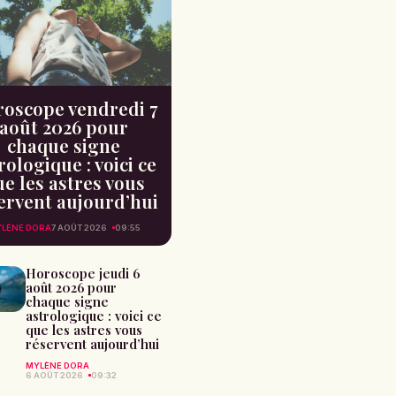
oscope vendredi 7
août 2026 pour
chaque signe
rologique : voici ce
e les astres vous
ervent aujourd’hui
LÈNE DORA
7 AOÛT 2026
09:55
Horoscope jeudi 6
août 2026 pour
chaque signe
astrologique : voici ce
que les astres vous
réservent aujourd’hui
MYLÈNE DORA
6 AOÛT 2026
09:32