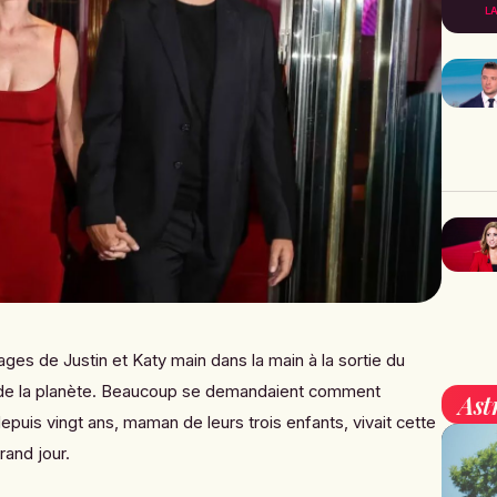
L
ages de Justin et Katy main dans la main à la sortie du
r de la planète. Beaucoup se demandaient comment
Ast
uis vingt ans, maman de leurs trois enfants, vivait cette
rand jour.