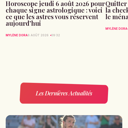
Horoscope jeudi 6 août 2026 pour
Quitter
chaque signe astrologique : voici
la check
ce que les astres vous réservent
le ména
aujourd’hui
MYLÈNE DORA
MYLÈNE DORA
6 AOÛT 2026
09:32
Les Dernières Actualités