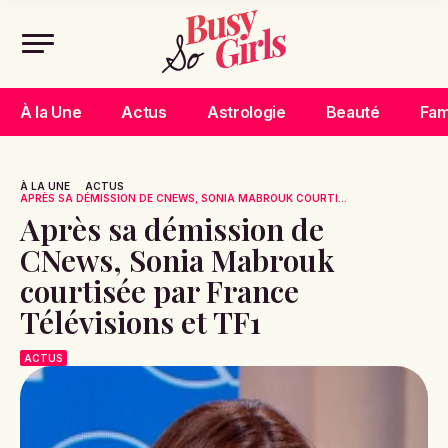
À la Une
Actus
Astrologie
Beauté
Fam
À LA UNE
ACTUS
APRÈS SA DÉMISSION DE CNEWS, SONIA MABROUK COURTI...
Après sa démission de
CNews, Sonia Mabrouk
courtisée par France
Télévisions et TF1
ACTUS