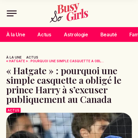
À la Une
Actus
Astrologie
Beauté
Fam
À LA UNE
ACTUS
« HATGATE » : POURQUOI UNE SIMPLE CASQUETTE A OBL...
« Hatgate » : pourquoi une
simple casquette a obligé le
prince Harry à s’excuser
publiquement au Canada
ACTUS