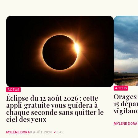
ACTUS
ACTUS
Orages 
Éclipse du 12 août 2026 : cette
15 dépa
appli gratuite vous guidera à
vigilan
chaque seconde sans quitter le
ciel des yeux
MYLÈNE DORA
MYLÈNE DORA
8 AOÛT 2026
10:45