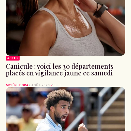
ACTUS
Canicule : voici les 30 départements
placés en vigilance jaune ce samedi
MYLÈNE DORA
7 AOÛT 2026
16:38