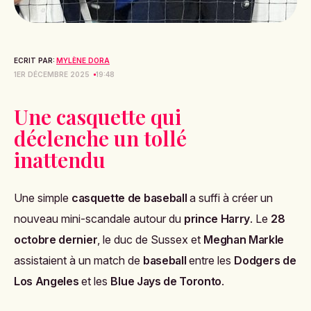
ECRIT PAR:
MYLÈNE DORA
1ER DÉCEMBRE 2025
19:48
Une casquette qui
déclenche un tollé
inattendu
Une simple
casquette de baseball
a suffi à créer un
nouveau mini-scandale autour du
prince Harry
. Le
28
octobre dernier
, le duc de Sussex et
Meghan Markle
assistaient à un match de
baseball
entre les
Dodgers de
Los Angeles
et les
Blue Jays de Toronto
.