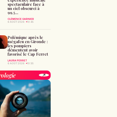
spectaculaire face à
un ciel obscurci à
99,5...
CLÉMENCE GARNIER
6 AOÛT 2026
10:45
Polémique après le
mégafeu en Gironde :
les pompiers
démentent avoir
favorisé le Cap Ferret
LAURA PERRET
6 AOÛT 2026
10:35
rologie