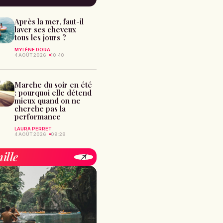
Après la mer, faut-il
laver ses cheveux
tous les jours ?
MYLÈNE DORA
4 AOÛT 2026
10:40
Marche du soir en été
: pourquoi elle détend
mieux quand on ne
cherche pas la
performance
LAURA PERRET
4 AOÛT 2026
09:28
ille