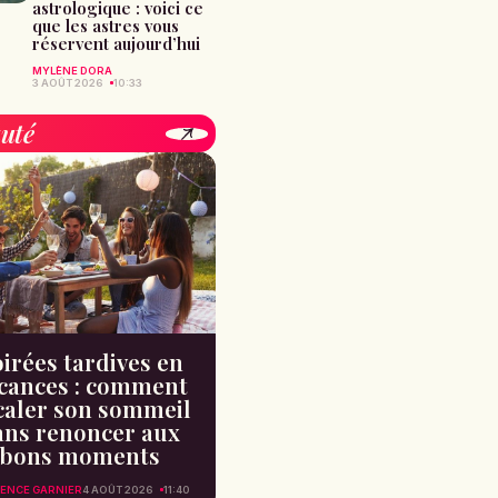
astrologique : voici ce
que les astres vous
réservent aujourd’hui
MYLÈNE DORA
3 AOÛT 2026
10:33
uté
irées tardives en
cances : comment
caler son sommeil
ans renoncer aux
bons moments
ENCE GARNIER
4 AOÛT 2026
11:40