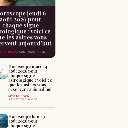
oroscope jeudi 6
août 2026 pour
chaque signe
rologique : voici ce
e les astres vous
ervent aujourd’hui
LÈNE DORA
6 AOÛT 2026
09:32
Horoscope mardi 4
août 2026 pour
chaque signe
astrologique : voici ce
que les astres vous
réservent aujourd’hui
MYLÈNE DORA
4 AOÛT 2026
08:18
Horoscope lundi 3
août 2026 pour
chaque signe