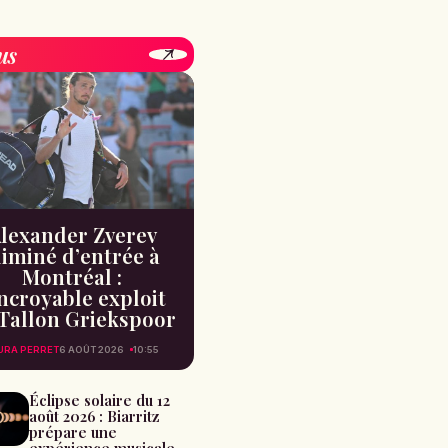
us
lexander Zverev
liminé d’entrée à
Montréal :
incroyable exploit
Tallon Griekspoor
URA PERRET
6 AOÛT 2026
10:55
Éclipse solaire du 12
août 2026 : Biarritz
prépare une
expérience musicale