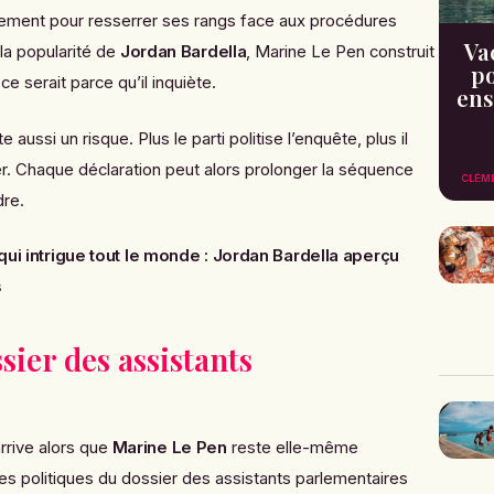
rnement pour resserrer ses rangs face aux procédures
Va
à la popularité de
Jordan Bardella
, Marine Le Pen construit
po
, ce serait parce qu’il inquiète.
ens
ussi un risque. Plus le parti politise l’enquête, plus il
sier. Chaque déclaration peut alors prolonger la séquence
CLÉM
dre.
 qui intrigue tout le monde : Jordan Bardella aperçu
s
sier des assistants
rrive alors que
Marine Le Pen
reste elle-même
 politiques du dossier des assistants parlementaires