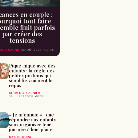
cances en couple :
urquoi tout faire
emble finit parfois
par créer des
tensions
ENCE GARNIER
4 AOÛT 2026
09:04
Pique-nique avec des
enfants : la règle des
petites portions qui
simplifie vraiment le
repas
CLÉMENCE GARNIER
31 JUILLET 2026
16:35
« Je m’ennuie » : que
répondre aux enfants
sans organiser leur
journée à leur place
MYLÈNE DORA