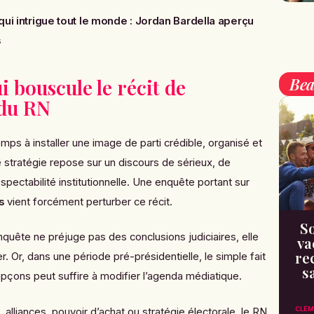
 qui intrigue tout le monde : Jordan Bardella aperçu
s
Bea
 bouscule le récit de
 du RN
emps à installer une image de parti crédible, organisé et
 stratégie repose sur un discours de sérieux, de
spectabilité institutionnelle. Une enquête portant sur
s
vient forcément perturber ce récit.
So
quête ne préjuge pas des conclusions judiciaires, elle
va
re
er. Or, dans une période pré-présidentielle, le simple fait
s
pçons peut suffire à modifier l’agenda médiatique.
CLÉM
alliances, pouvoir d’achat ou stratégie électorale, le RN