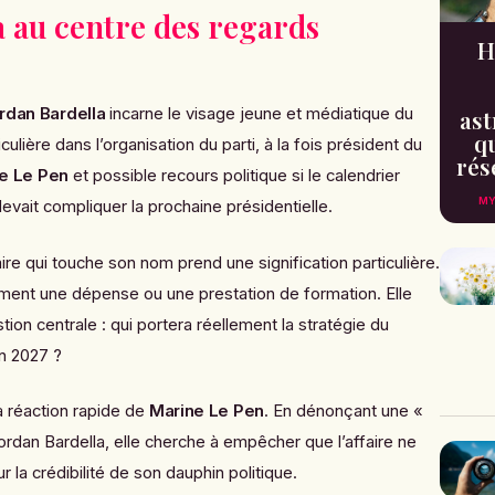
a au centre des regards
H
rdan Bardella
incarne le visage jeune et médiatique du
ast
qu
culière dans l’organisation du parti, à la fois président du
rés
e Le Pen
et possible recours politique si le calendrier
MY
devait compliquer la prochaine présidentielle.
ire qui touche son nom prend une signification particulière.
ment une dépense ou une prestation de formation. Elle
tion centrale : qui portera réellement la stratégie du
n 2027 ?
la réaction rapide de
Marine Le Pen
. En dénonçant une «
rdan Bardella, elle cherche à empêcher que l’affaire ne
 la crédibilité de son dauphin politique.