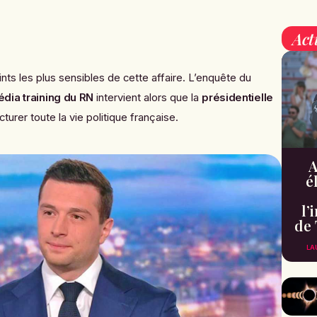
Act
ints les plus sensibles de cette affaire. L’enquête du
dia training du RN
intervient alors que la
présidentielle
rer toute la vie politique française.
A
é
l’
de 
LA