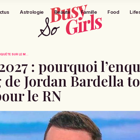
ctus
Astrologie
Beauté
Famille
Food
Life
QUÊTE SUR LE M...
2027 : pourquoi l’enqu
g de Jordan Bardella 
our le RN