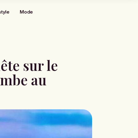
style
Mode
ête sur le
tombe au