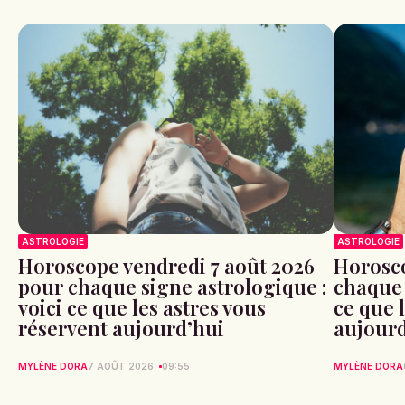
ASTROLOGIE
ASTROLOGIE
Horoscope vendredi 7 août 2026
Horosco
pour chaque signe astrologique :
chaque 
voici ce que les astres vous
ce que 
réservent aujourd’hui
aujour
MYLÈNE DORA
7 AOÛT 2026
09:55
MYLÈNE DORA