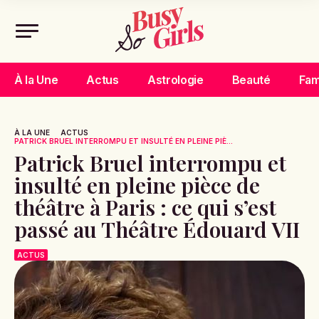
À la Une
Actus
Astrologie
Beauté
Fam
À LA UNE
ACTUS
PATRICK BRUEL INTERROMPU ET INSULTÉ EN PLEINE PIÈ...
Patrick Bruel interrompu et
insulté en pleine pièce de
théâtre à Paris : ce qui s’est
passé au Théâtre Édouard VII
ACTUS