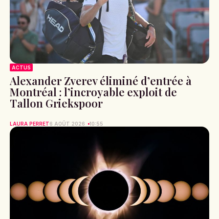
ACTUS
Alexander Zverev éliminé d’entrée à
Montréal : l’incroyable exploit de
Tallon Griekspoor
LAURA PERRET
6 AOÛT 2026
10:55