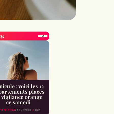
us
icule : voici les 12
partements placés
 vigilance orange
ce samedi
YLÈNE DORA
7 AOÛT 2026
16:42