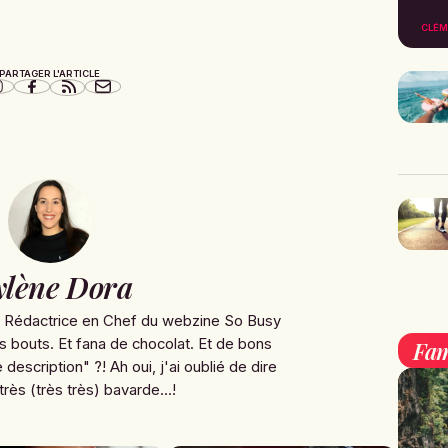
CLÉM
PARTAGER L'ARTICLE
lène Dora
e Rédactrice en Chef du webzine So Busy
s bouts. Et fana de chocolat. Et de bons
Fam
 description" ?! Ah oui, j'ai oublié de dire
très (très très) bavarde...!