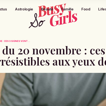
ctus
Astrologie
Beauté
Famille
Food
Life
: CES 3 SIGNES VONT ...
du 20 novembre : ces 
rrésistibles aux yeux d