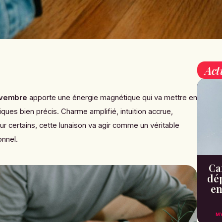
Act
ovembre
apporte une énergie magnétique qui va mettre en
iques bien précis. Charme amplifié, intuition accrue,
 certains, cette lunaison va agir comme un véritable
onnel.
Can
dé
en
M