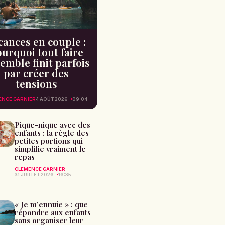
cances en couple :
urquoi tout faire
emble finit parfois
par créer des
tensions
ENCE GARNIER
4 AOÛT 2026
09:04
Pique-nique avec des
enfants : la règle des
petites portions qui
simplifie vraiment le
repas
CLÉMENCE GARNIER
31 JUILLET 2026
16:35
« Je m’ennuie » : que
répondre aux enfants
sans organiser leur