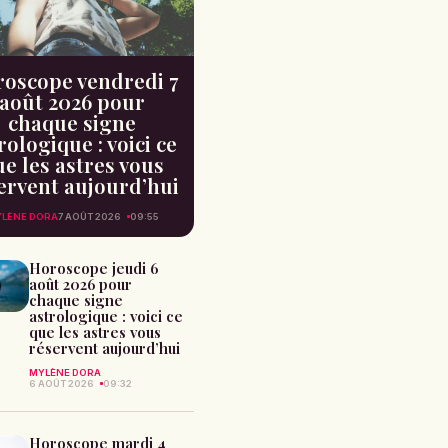
oscope vendredi 7
août 2026 pour
chaque signe
rologique : voici ce
e les astres vous
ervent aujourd’hui
LÈNE DORA
7 AOÛT 2026
09:55
Horoscope jeudi 6
août 2026 pour
chaque signe
astrologique : voici ce
que les astres vous
réservent aujourd’hui
MYLÈNE DORA
6 AOÛT 2026
09:32
Horoscope mardi 4