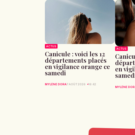
ACTUS
ACTUS
Canicule : voici les 12
Canicul
départements placés
départ
en vigilance orange ce
en vig
samedi
samed
MYLÈNE DORA
7 AOÛT 2026
16:42
MYLÈNE DOR