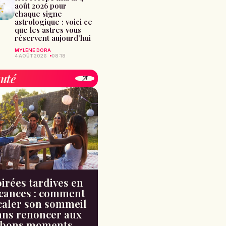
août 2026 pour
chaque signe
astrologique : voici ce
que les astres vous
réservent aujourd’hui
MYLÈNE DORA
4 AOÛT 2026
08:18
uté
irées tardives en
cances : comment
caler son sommeil
ans renoncer aux
bons moments