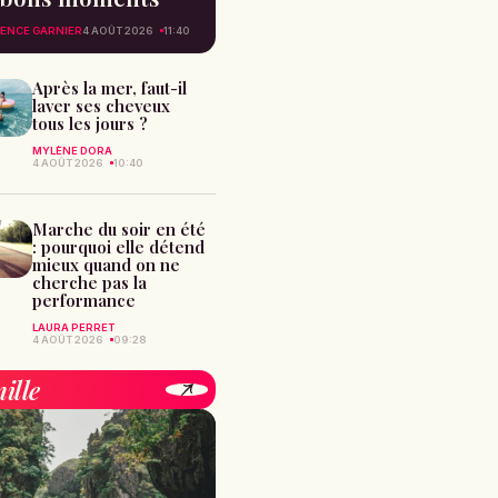
ENCE GARNIER
4 AOÛT 2026
11:40
Après la mer, faut-il
laver ses cheveux
tous les jours ?
MYLÈNE DORA
4 AOÛT 2026
10:40
Marche du soir en été
: pourquoi elle détend
mieux quand on ne
cherche pas la
performance
LAURA PERRET
4 AOÛT 2026
09:28
ille