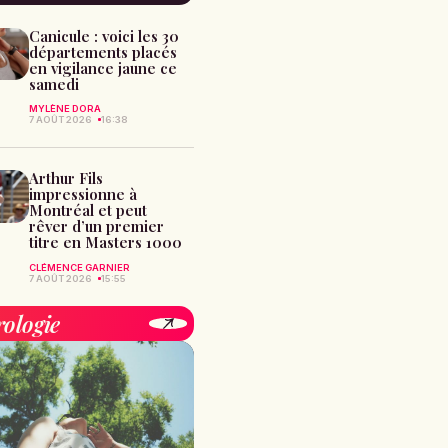
Canicule : voici les 30
départements placés
en vigilance jaune ce
samedi
MYLÈNE DORA
7 AOÛT 2026
16:38
Arthur Fils
impressionne à
Montréal et peut
rêver d’un premier
titre en Masters 1000
CLÉMENCE GARNIER
7 AOÛT 2026
15:55
rologie