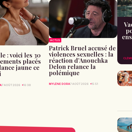
Va
po
ens
ACTUS
Patrick Bruel accusé de
violences sexuelles : la
e : voici les 30
réaction d’Anouchka
CLÉM
ements placés
Delon relance la
ilance jaune ce
polémique
i
MYLÈNE DORA
7 AOÛT 2026
15:51
A
7 AOÛT 2026
16:38