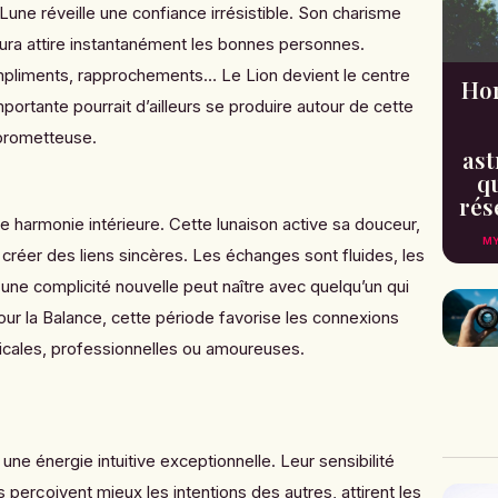
Lune réveille une confiance irrésistible. Son charisme
aura attire instantanément les bonnes personnes.
mpliments, rapprochements… Le Lion devient le centre
Hor
portante pourrait d’ailleurs se produire autour de cette
 prometteuse.
ast
qu
rés
e harmonie intérieure. Cette lunaison active sa douceur,
MY
créer des liens sincères. Les échanges sont fluides, les
une complicité nouvelle peut naître avec quelqu’un qui
ur la Balance, cette période favorise les connexions
micales, professionnelles ou amoureuses.
ne énergie intuitive exceptionnelle. Leur sensibilité
ls perçoivent mieux les intentions des autres, attirent les