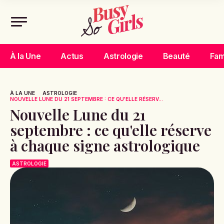
À la Une
Actus
Astrologie
Beauté
Fam
À LA UNE
ASTROLOGIE
NOUVELLE LUNE DU 21 SEPTEMBRE : CE QU'ELLE RÉSERV...
Nouvelle Lune du 21
septembre : ce qu'elle réserve
à chaque signe astrologique
ASTROLOGIE