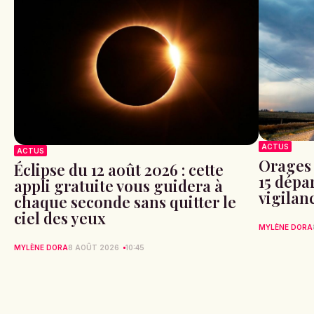
ACTUS
ACTUS
Orages 
Éclipse du 12 août 2026 : cette
15 dépa
appli gratuite vous guidera à
vigilan
chaque seconde sans quitter le
ciel des yeux
MYLÈNE DORA
MYLÈNE DORA
8 AOÛT 2026
10:45