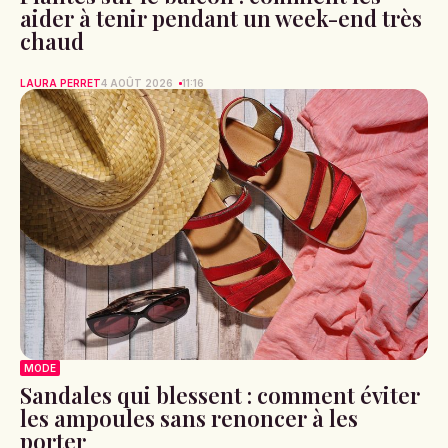
aider à tenir pendant un week-end très
chaud
LAURA PERRET
4 AOÛT 2026
11:16
MODE
Sandales qui blessent : comment éviter
les ampoules sans renoncer à les
porter