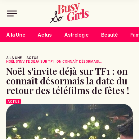
À la Une
Actus
Astrologie
Beauté
Fam
À LA UNE
ACTUS
NOËL S'INVITE DÉJÀ SUR TF1 : ON CONNAÎT DÉSORMAIS...
Noël s'invite déjà sur TF1 : on
connaît désormais la date du
retour des téléfilms de fêtes !
ACTUS