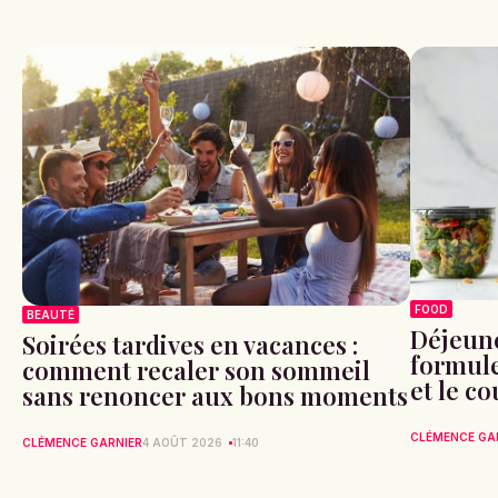
FOOD
BEAUTÉ
Déjeune
Soirées tardives en vacances :
formule 
comment recaler son sommeil
et le c
sans renoncer aux bons moments
CLÉMENCE GA
CLÉMENCE GARNIER
4 AOÛT 2026
11:40