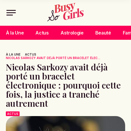
À la Une
Actus
Astrologie
Beauté
Fam
À LA UNE
ACTUS
NICOLAS SARKOZY AVAIT DÉJÀ PORTÉ UN BRACELET ÉLEC...
Nicolas Sarkozy avait déjà
porté un bracelet
électronique : pourquoi cette
fois, la justice a tranché
autrement
ACTUS