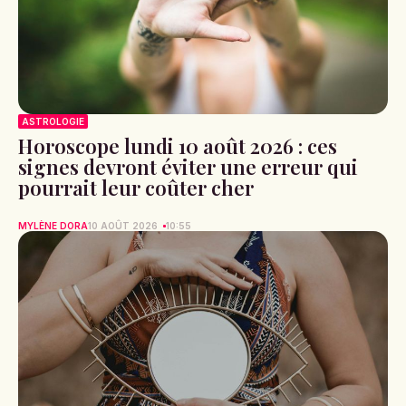
ASTROLOGIE
Horoscope lundi 10 août 2026 : ces
signes devront éviter une erreur qui
pourrait leur coûter cher
MYLÈNE DORA
10 AOÛT 2026
10:55