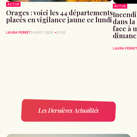
ACTUS
ACTUS
Orages : voici les 44 départements
Incendi
placés en vigilance jaune ce lundi
dans la
face à 
LAURA PERRET
9 AOÛT 2026
20:30
dimanc
LAURA PERRE
Les Dernières Actualités