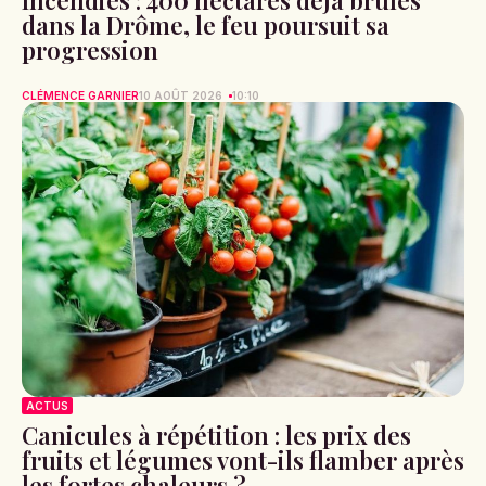
Incendies : 400 hectares déjà brûlés
dans la Drôme, le feu poursuit sa
progression
CLÉMENCE GARNIER
10 AOÛT 2026
10:10
ACTUS
Canicules à répétition : les prix des
fruits et légumes vont-ils flamber après
les fortes chaleurs ?