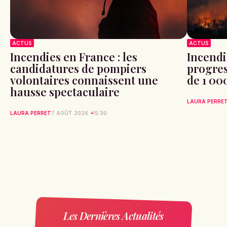
ACTUS
ACTUS
Incendies en France : les
Incendi
candidatures de pompiers
progres
volontaires connaissent une
de 1 00
hausse spectaculaire
LAURA PERRE
LAURA PERRET
7 AOÛT 2026
15:30
Les Dernières Actualités