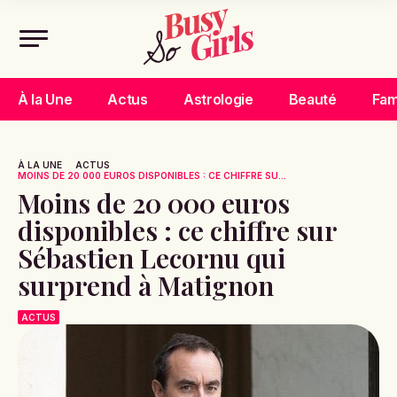
À la Une
Actus
Astrologie
Beauté
Fam
À LA UNE
ACTUS
MOINS DE 20 000 EUROS DISPONIBLES : CE CHIFFRE SU...
Moins de 20 000 euros
disponibles : ce chiffre sur
Sébastien Lecornu qui
surprend à Matignon
ACTUS