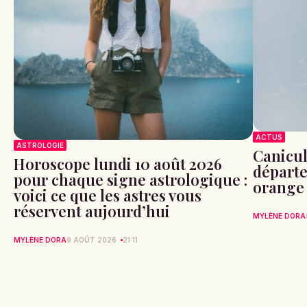
ACTUS
ASTROLOGIE
Canicule
Horoscope lundi 10 août 2026
départe
pour chaque signe astrologique :
orange 
voici ce que les astres vous
réservent aujourd’hui
MYLÈNE DORA
MYLÈNE DORA
9 AOÛT 2026
21:11