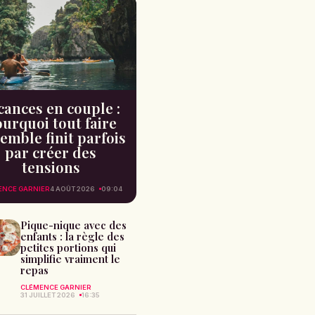
cances en couple :
urquoi tout faire
emble finit parfois
par créer des
tensions
ENCE GARNIER
4 AOÛT 2026
09:04
Pique-nique avec des
enfants : la règle des
petites portions qui
simplifie vraiment le
repas
CLÉMENCE GARNIER
31 JUILLET 2026
16:35