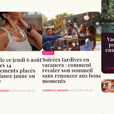
Va
po
ens
BEAUTÉ
Soirées tardives en
le ce jeudi 6 août
vacances : comment
les 14
recaler son sommeil
ements placés
CLÉM
sans renoncer aux bons
ilance jaune ou
moments
e
CLÉMENCE GARNIER
4 AOÛT 2026
11:40
ARNIER
6 AOÛT 2026
09:52