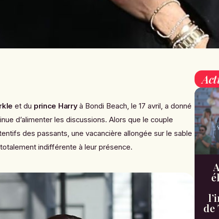
Act
kle
et du
prince Harry
à Bondi Beach, le 17 avril, a donné
inue d’alimenter les discussions. Alors que le couple
tentifs des passants, une vacancière allongée sur le sable
t totalement indifférente à leur présence.
A
é
l’
de 