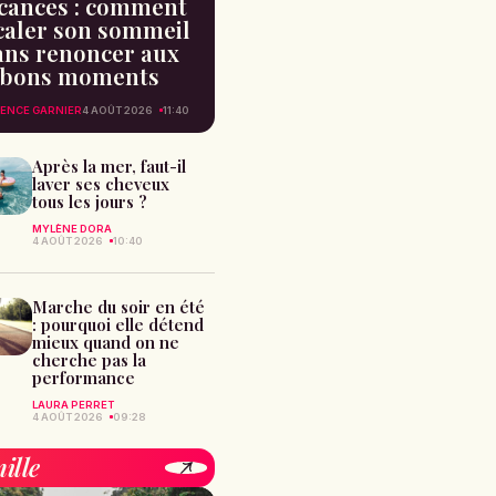
cances : comment
caler son sommeil
ans renoncer aux
bons moments
ENCE GARNIER
4 AOÛT 2026
11:40
Après la mer, faut-il
laver ses cheveux
tous les jours ?
MYLÈNE DORA
4 AOÛT 2026
10:40
Marche du soir en été
: pourquoi elle détend
mieux quand on ne
cherche pas la
performance
LAURA PERRET
4 AOÛT 2026
09:28
ille