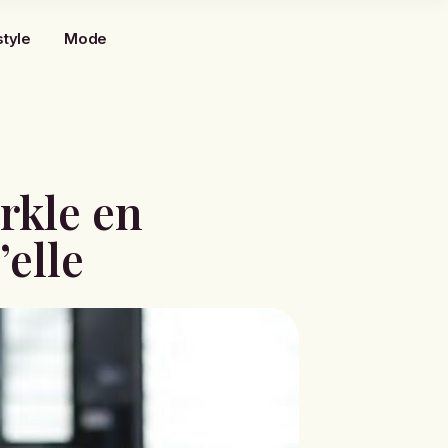
style
Mode
rkle en
’elle