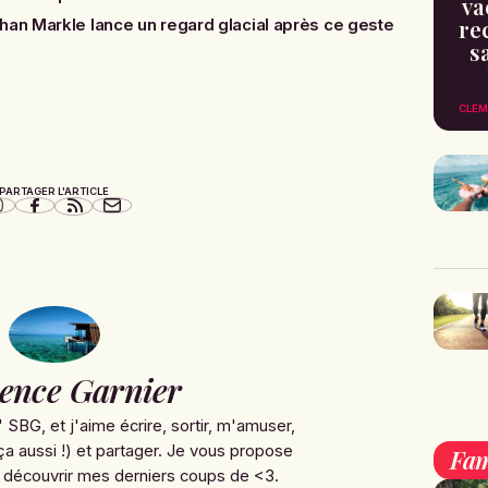
va
re
an Markle lance un regard glacial après ce geste
s
CLÉM
PARTAGER L'ARTICLE
ence Garnier
' SBG, et j'aime écrire, sortir, m'amuser,
ça aussi !) et partager. Je vous propose
Fam
 découvrir mes derniers coups de <3.