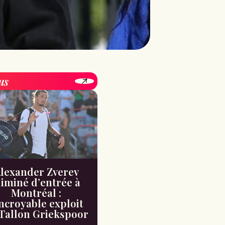
us
lexander Zverev
liminé d’entrée à
Montréal :
incroyable exploit
Tallon Griekspoor