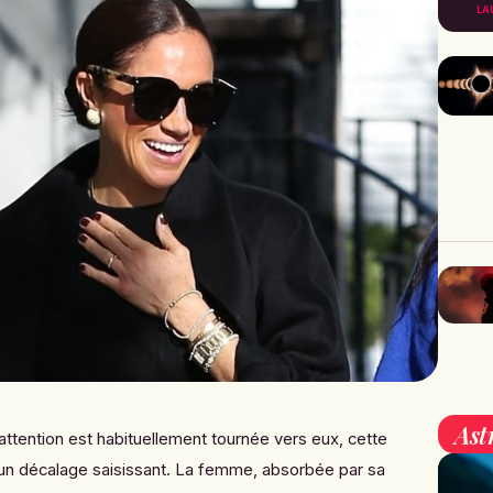
LA
Ast
ttention est habituellement tournée vers eux, cette
un décalage saisissant. La femme, absorbée par sa