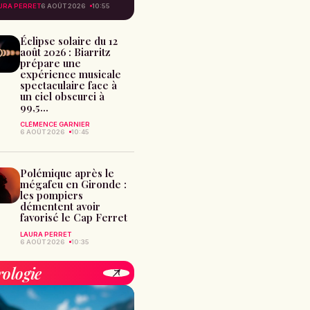
URA PERRET
6 AOÛT 2026
10:55
Éclipse solaire du 12
août 2026 : Biarritz
prépare une
expérience musicale
spectaculaire face à
un ciel obscurci à
99,5...
CLÉMENCE GARNIER
6 AOÛT 2026
10:45
Polémique après le
mégafeu en Gironde :
les pompiers
démentent avoir
favorisé le Cap Ferret
LAURA PERRET
6 AOÛT 2026
10:35
rologie