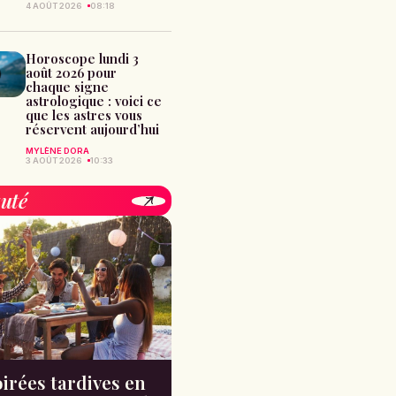
4 AOÛT 2026
08:18
Horoscope lundi 3
août 2026 pour
chaque signe
astrologique : voici ce
que les astres vous
réservent aujourd’hui
MYLÈNE DORA
3 AOÛT 2026
10:33
uté
irées tardives en