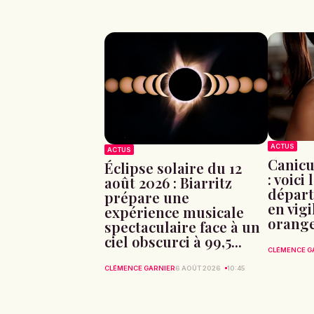
ACTUS
ACTUS
Canicu
Éclipse solaire du 12
: voici 
août 2026 : Biarritz
départ
prépare une
en vig
expérience musicale
orang
spectaculaire face à un
ciel obscurci à 99,5...
CLÉMENCE G
CLÉMENCE GARNIER
6 AOÛT 2026
10:45