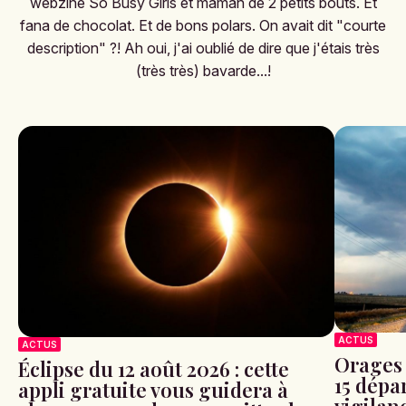
webzine So Busy Girls et maman de 2 petits bouts. Et
fana de chocolat. Et de bons polars. On avait dit "courte
description" ?! Ah oui, j'ai oublié de dire que j'étais très
(très très) bavarde...!
ACTUS
ACTUS
Orages 
Éclipse du 12 août 2026 : cette
15 dépa
appli gratuite vous guidera à
vigilan