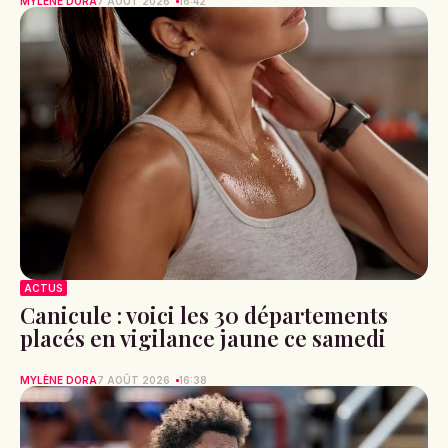
MYLÈNE DORA
7 AOÛT 2026
16:42
ACTUS
Canicule : voici les 30 départements
placés en vigilance jaune ce samedi
MYLÈNE DORA
7 AOÛT 2026
16:38