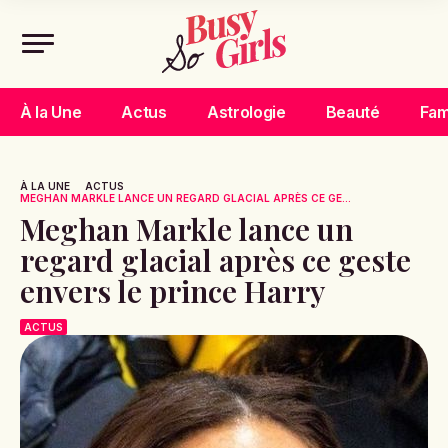
À la Une
Actus
Astrologie
Beauté
Fam
À LA UNE
ACTUS
MEGHAN MARKLE LANCE UN REGARD GLACIAL APRÈS CE GE...
Meghan Markle lance un
regard glacial après ce geste
envers le prince Harry
ACTUS