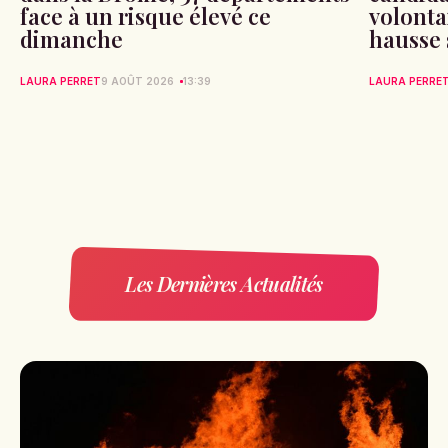
face à un risque élevé ce
volonta
dimanche
hausse 
LAURA PERRET
9 AOÛT 2026
13:39
LAURA PERRE
Les Dernières Actualités