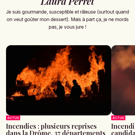
Laura Perret
Je suis gourmande, susceptible et râleuse (surtout quand
on veut goûter mon dessert). Mais à part ça, je ne mords
pas, je vous jure !
ACTUS
ACTUS
Incendies : plusieurs reprises
Incendi
dans la Drôme, 37 départements
candida