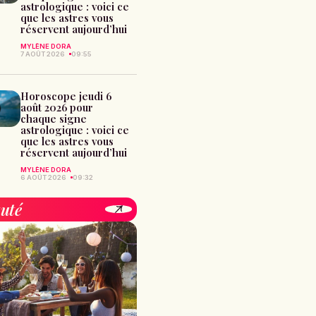
astrologique : voici ce
que les astres vous
réservent aujourd’hui
MYLÈNE DORA
7 AOÛT 2026
09:55
Horoscope jeudi 6
août 2026 pour
chaque signe
astrologique : voici ce
que les astres vous
réservent aujourd’hui
MYLÈNE DORA
6 AOÛT 2026
09:32
uté