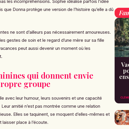
as les incompréhensions. Sophie idéalise parfois l’idée
is que Donna protège une version de l’histoire qu’elle a dû
Fam
ntes ne sont d’ailleurs pas nécessairement amoureuses.
les gestes de soin et le regard d’une mère sur sa fille
 vacances peut aussi devenir un moment où les
t.
Va
po
minines qui donnent envie
ens
propre groupe
’île avec leur humour, leurs souvenirs et une capacité
CLÉM
 Leur amitié n’est pas montrée comme une relation
ieuse. Elles se taquinent, se moquent d’elles-mêmes et
 laisser place à l’écoute.