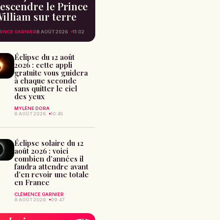
escendre le Prince
illiam sur terre
ENCE GARNIER
8 AOÛT 2026
11:02
Éclipse du 12 août
2026 : cette appli
gratuite vous guidera
à chaque seconde
sans quitter le ciel
des yeux
MYLÈNE DORA
8 AOÛT 2026
10:45
Éclipse solaire du 12
août 2026 : voici
combien d’années il
faudra attendre avant
d’en revoir une totale
en France
CLÉMENCE GARNIER
8 AOÛT 2026
09:47