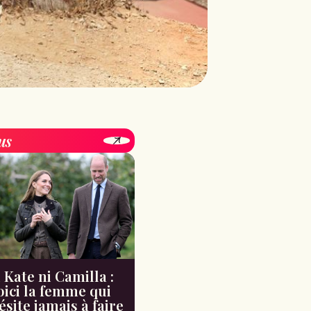
us
 Kate ni Camilla :
oici la femme qui
ésite jamais à faire