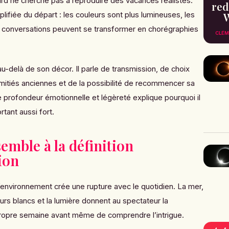
gård ne cherche pas à reproduire des vacances réalistes.
red
lifiée du départ : les couleurs sont plus lumineuses, les
W
s conversations peuvent se transformer en chorégraphies
CLÉM
au-delà de son décor. Il parle de transmission, de choix
mitiés anciennes et de la possibilité de recommencer sa
 profondeur émotionnelle et légèreté explique pourquoi il
tant aussi fort.
semble à la définition
ion
’environnement crée une rupture avec le quotidien. La mer,
rs blancs et la lumière donnent au spectateur la
 propre semaine avant même de comprendre l’intrigue.