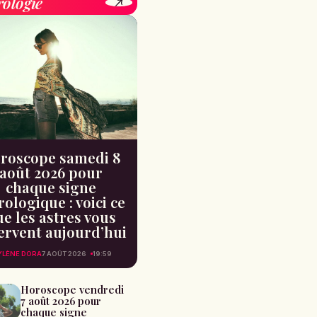
rologie
roscope samedi 8
août 2026 pour
chaque signe
rologique : voici ce
e les astres vous
ervent aujourd’hui
LÈNE DORA
7 AOÛT 2026
19:59
Horoscope vendredi
7 août 2026 pour
chaque signe