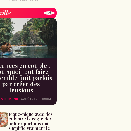
ille
cances en couple :
urquoi tout faire
emble finit parfois
par créer des
tensions
ENCE GARNIER
4 AOÛT 2026
09:04
Pique-nique avec des
enfants : la règle des
petites portions qui
simplifie vraiment le