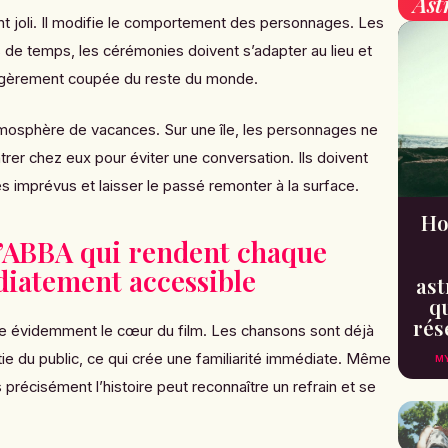
Ast
t joli. Il modifie le comportement des personnages. Les
de temps, les cérémonies doivent s’adapter au lieu et
égèrement coupée du reste du monde.
atmosphère de vacances. Sur une île, les personnages ne
rer chez eux pour éviter une conversation. Ils doivent
s imprévus et laisser le passé remonter à la surface.
Ho
’ABBA qui rendent chaque
iatement accessible
ast
qu
rés
e évidemment le cœur du film. Les chansons sont déjà
ie du public, ce qui crée une familiarité immédiate. Même
MY
 précisément l’histoire peut reconnaître un refrain et se