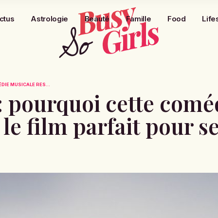
ctus
Astrologie
Beauté
Famille
Food
Life
DIE MUSICALE RES...
 pourquoi cette comé
le film parfait pour se