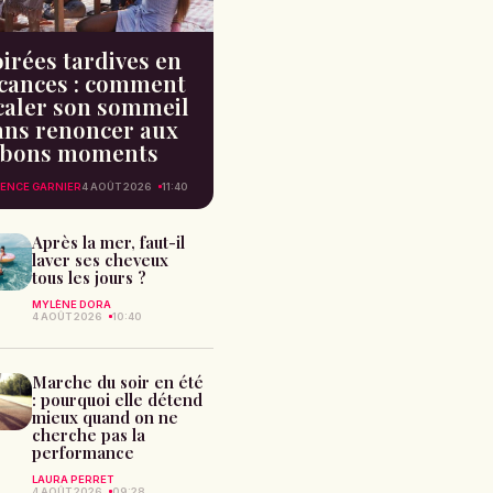
irées tardives en
cances : comment
caler son sommeil
ans renoncer aux
bons moments
ENCE GARNIER
4 AOÛT 2026
11:40
Après la mer, faut-il
laver ses cheveux
tous les jours ?
MYLÈNE DORA
4 AOÛT 2026
10:40
Marche du soir en été
: pourquoi elle détend
mieux quand on ne
cherche pas la
performance
LAURA PERRET
4 AOÛT 2026
09:28