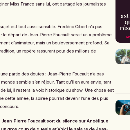
iner Miss France sans lui, ont partagé les journalistes
ast
qu
rés
 sujet est tout aussi sensible. Frédéric Gibert n’a pas
é : le départ de Jean-Pierre Foucault serait un « problème
MY
ment d’animateur, mais un bouleversement profond. Sa
dition, un repère rassurant pour des millions de
pé une partie des doutes : Jean-Pierre Foucault n’a pas
 le monde semble s’en réjouir. Tant qu’il en aura envie, tant
e lui, il restera la voix historique du show. Une chose est
e cette année, la soirée pourrait devenir l’une des plus
 concours.
 : Jean-Pierre Foucault sort du silence sur Angélique
 un gros coup de gueule
et
Voici le salaire de Jean-