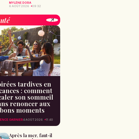
MYLÈNE DORA
6 AOÛT 2026
09:32
uté
irées tardives en
cances : comment
caler son sommeil
ans renoncer aux
bons moments
ENCE GARNIER
4 AOÛT 2026
11:40
Après la mer, faut-il