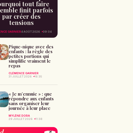
urquoi tout faire
emble finit parfois
par créer des
tensions
ENCE GARNIER
4 AOÛT 2026
09:04
Pique-nique avec des
enfants : la règle des
petites portions qui
simplifie vraiment le
repas
CLÉMENCE GARNIER
31 JUILLET 2026
16:35
« Je m’ennuie » : que
répondre aux enfants
sans organiser leur
journée à leur place
MYLÈNE DORA
29 JUILLET 2026
11:38
od