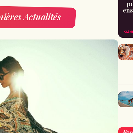
po
ens
ières Actualités
CLÉM
Fo