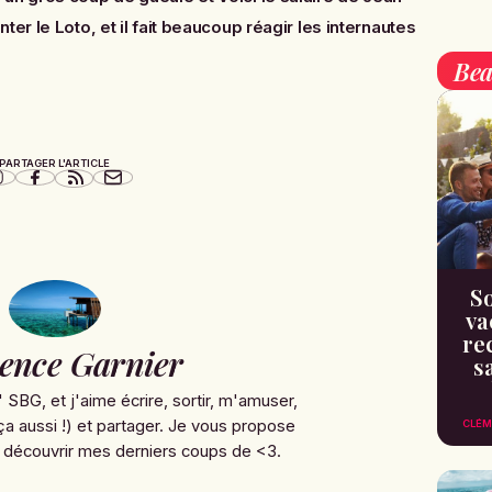
ter le Loto, et il fait beaucoup réagir les internautes
Bea
PARTAGER L'ARTICLE
So
va
re
ence Garnier
s
' SBG, et j'aime écrire, sortir, m'amuser,
ça aussi !) et partager. Je vous propose
CLÉM
 découvrir mes derniers coups de <3.