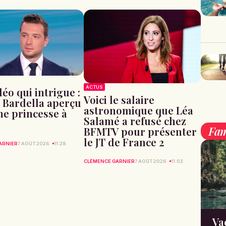
ACTUS
éo qui intrigue :
Voici le salaire
 Bardella aperçu
astronomique que Léa
ne princesse à
Salamé a refusé chez
Fam
BFMTV pour présenter
le JT de France 2
ARNIER
7 AOÛT 2026
11:28
CLÉMENCE GARNIER
7 AOÛT 2026
11:03
Va