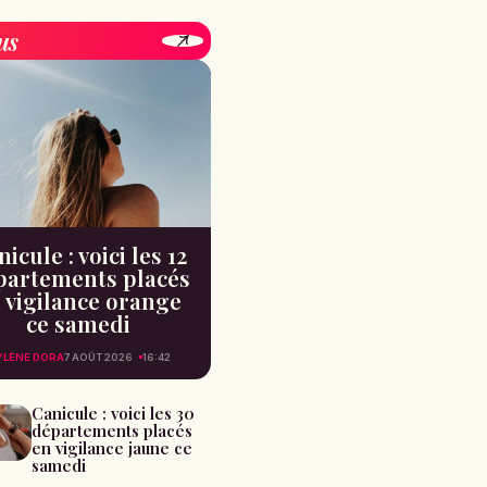
us
icule : voici les 12
partements placés
 vigilance orange
ce samedi
YLÈNE DORA
7 AOÛT 2026
16:42
Canicule : voici les 30
départements placés
en vigilance jaune ce
samedi