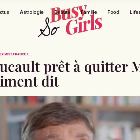
ctus
Astrologie
Beauté
Famille
Food
Life
R MISS FRANCE ?...
ucault prêt à quitter 
aiment dit