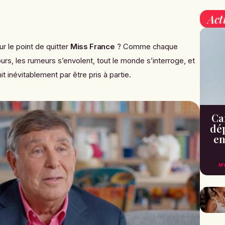
Act
ur le point de quitter
Miss France
? Comme chaque
rs, les rumeurs s’envolent, tout le monde s’interroge, et
it inévitablement par être pris à partie.
Can
dé
en
M