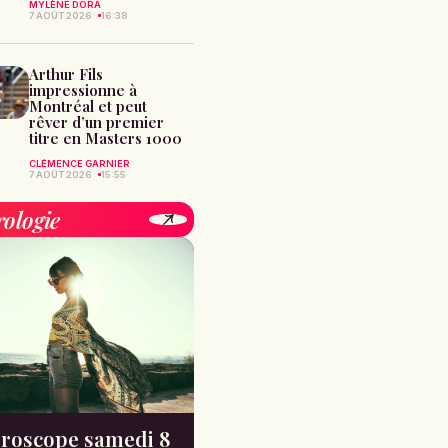
MYLÈNE DORA
7 AOÛT 2026
16:38
Arthur Fils
impressionne à
Montréal et peut
rêver d’un premier
titre en Masters 1000
CLÉMENCE GARNIER
7 AOÛT 2026
15:55
rologie
roscope samedi 8