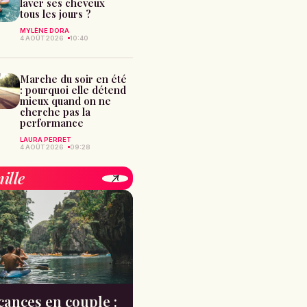
laver ses cheveux
tous les jours ?
MYLÈNE DORA
4 AOÛT 2026
10:40
Marche du soir en été
: pourquoi elle détend
mieux quand on ne
cherche pas la
performance
LAURA PERRET
4 AOÛT 2026
09:28
ille
cances en couple :