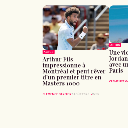
ACTUS
Une vid
ACTUS
Jordan
Arthur Fils
avec u
impressionne à
Paris
Montréal et peut rêver
d’un premier titre en
Masters 1000
CLÉMENCE G
CLÉMENCE GARNIER
7 AOÛT 2026
15:55