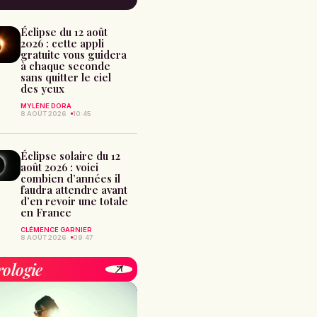
Éclipse du 12 août
2026 : cette appli
gratuite vous guidera
à chaque seconde
sans quitter le ciel
des yeux
MYLÈNE DORA
8 AOÛT 2026
10:45
Éclipse solaire du 12
août 2026 : voici
combien d’années il
faudra attendre avant
d’en revoir une totale
en France
CLÉMENCE GARNIER
8 AOÛT 2026
09:47
rologie