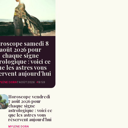
roscope samedi 8
août 2026 pour
chaque signe
rologique : voici ce
e les astres vous
ervent aujourd’hui
LÈNE DORA
7 AOÛT 2026
19:59
Horoscope vendredi
7 août 2026 pour
chaque signe
astrologique : voici ce
que les astres vous
réservent aujourd’hui
MYLÈNE DORA