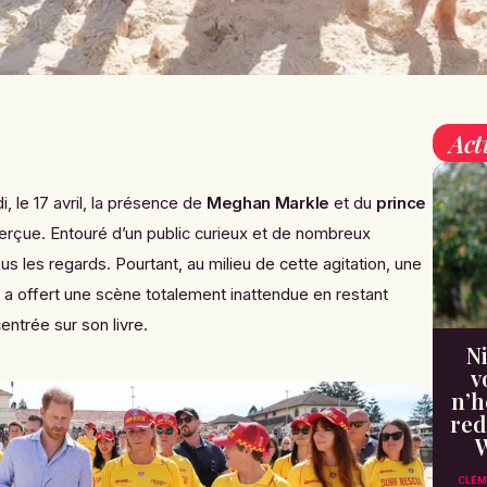
Act
, le 17 avril, la présence de
Meghan Markle
et du
prince
erçue. Entouré d’un public curieux et de nombreux
tous les regards. Pourtant, au milieu de cette agitation, une
 a offert une scène totalement inattendue en restant
ntrée sur son livre.
Ni
v
n’h
red
W
CLÉM