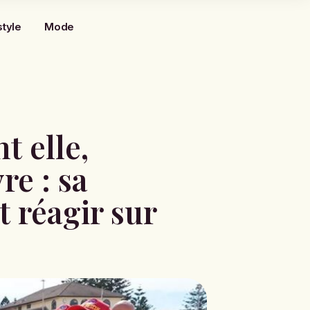
style
Mode
t elle,
re : sa
 réagir sur