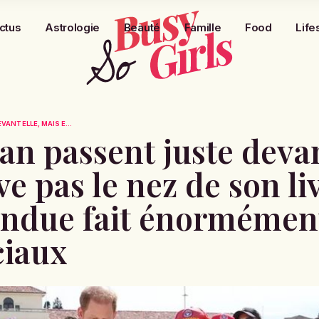
ctus
Astrologie
Beauté
Famille
Food
Life
ANT ELLE, MAIS E...
n passent juste devan
ve pas le nez de son liv
endue fait énormément
ciaux