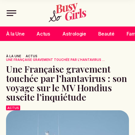
À la Une
Actus
Astrologie
Beauté
Fam
À LA UNE
ACTUS
UNE FRANÇAISE GRAVEMENT TOUCHÉE PAR L’HANTAVIRUS ...
Une Française gravement
touchée par l’hantavirus : son
voyage sur le MV Hondius
suscite l’inquiétude
ACTUS