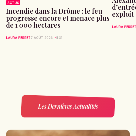
ACTUS
d’entré
Incendie dans la Drôme : le feu
exploit
progresse encore et menace plus
de 1 000 hectares
LAURA PERRE
LAURA PERRET
7 AOÛT 2026
11:31
Les Dernières Actualités