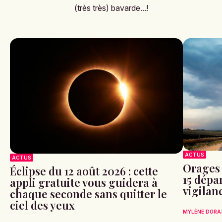
(très très) bavarde...!
ACTUS
ACTUS
Orages 
Éclipse du 12 août 2026 : cette
15 dépa
appli gratuite vous guidera à
vigilan
chaque seconde sans quitter le
ciel des yeux
MYLÈNE DORA