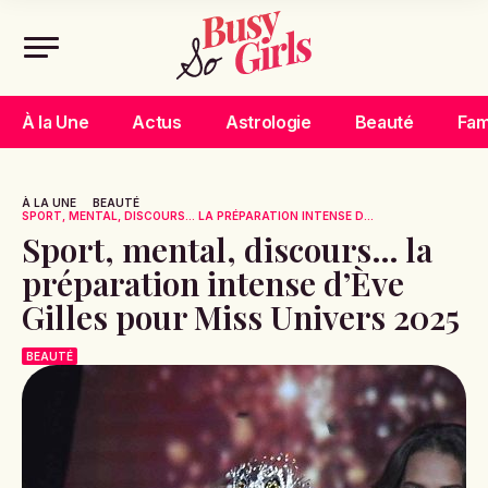
À la Une
Actus
Astrologie
Beauté
Fam
À LA UNE
BEAUTÉ
SPORT, MENTAL, DISCOURS… LA PRÉPARATION INTENSE D...
Sport, mental, discours… la
préparation intense d’Ève
Gilles pour Miss Univers 2025
BEAUTÉ