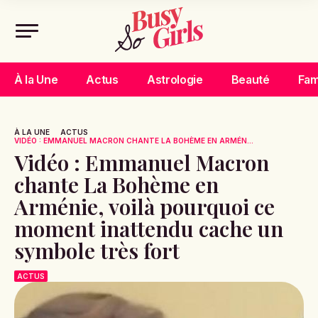
À la Une
Actus
Astrologie
Beauté
Fam
À LA UNE
ACTUS
VIDÉO : EMMANUEL MACRON CHANTE LA BOHÈME EN ARMÉN...
Vidéo : Emmanuel Macron
chante La Bohème en
Arménie, voilà pourquoi ce
moment inattendu cache un
symbole très fort
ACTUS