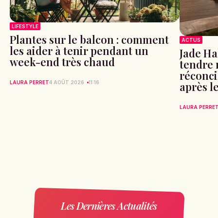
LIFESTYLE
Plantes sur le balcon : comment
ACTUS
les aider à tenir pendant un
Jade Hal
week-end très chaud
tendre
réconci
après l
LAURA PERRET
4 AOÛT 2026
11:16
LAURA PERRE
Les Dernières Actualités