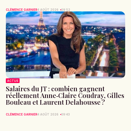
CLÉMENCE GARNIER
4 AOÛT 2026
09:52
ACTUS
Salaires du JT : combien gagnent
réellement Anne‑Claire Coudray, Gilles
Bouleau et Laurent Delahousse ?
CLÉMENCE GARNIER
4 AOÛT 2026
09:43