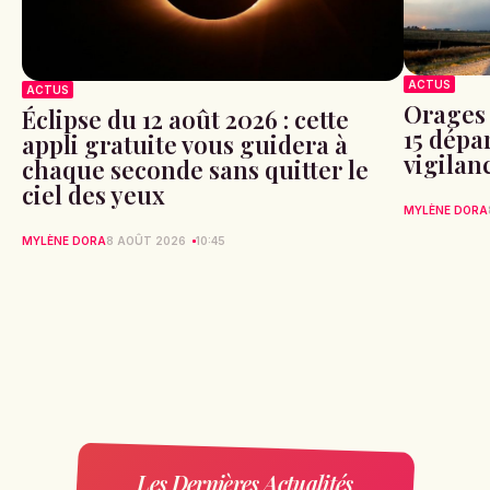
ACTUS
ACTUS
Orages 
Éclipse du 12 août 2026 : cette
15 dépa
appli gratuite vous guidera à
vigilan
chaque seconde sans quitter le
ciel des yeux
MYLÈNE DORA
MYLÈNE DORA
8 AOÛT 2026
10:45
Les Dernières Actualités