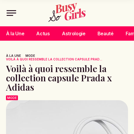
À la Une
Actus
Astrologie
Beauté
Fam
À LA UNE
MODE
VOILÀ À QUOI RESSEMBLE LA COLLECTION CAPSULE PRAD...
Voilà à quoi ressemble la
collection capsule Prada x
Adidas
MODE