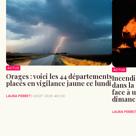
ACTUS
ACTUS
Orages : voici les 44 départements
Incendi
placés en vigilance jaune ce lundi
dans la
face à 
LAURA PERRET
9 AOÛT 2026
20:30
dimanc
LAURA PERRE