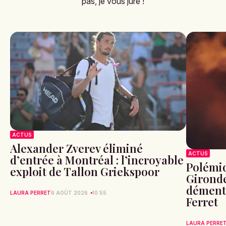
pas, je vous jure !
ACTUS
Alexander Zverev éliminé
ACTUS
d’entrée à Montréal : l’incroyable
Polémiq
exploit de Tallon Griekspoor
Gironde
démente
LAURA PERRET
6 AOÛT 2026
10:55
Ferret
LAURA PERRE