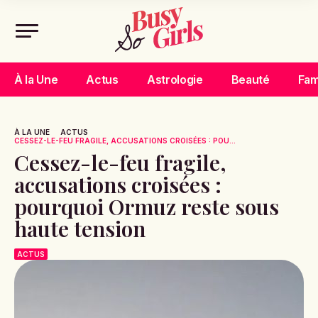
À la Une
Actus
Astrologie
Beauté
Fam
À LA UNE
ACTUS
CESSEZ-LE-FEU FRAGILE, ACCUSATIONS CROISÉES : POU...
Cessez-le-feu fragile,
accusations croisées :
pourquoi Ormuz reste sous
haute tension
ACTUS