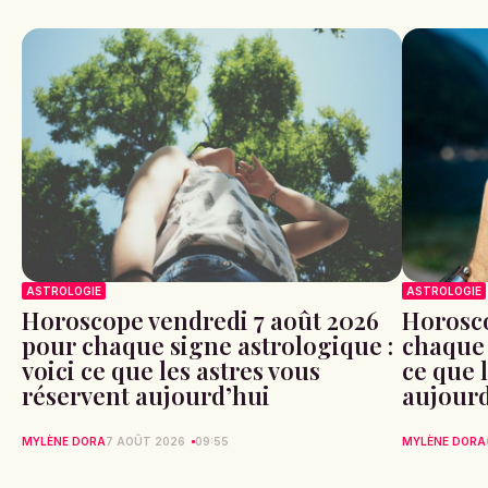
ASTROLOGIE
ASTROLOGIE
Horoscope vendredi 7 août 2026
Horosco
pour chaque signe astrologique :
chaque 
voici ce que les astres vous
ce que 
réservent aujourd’hui
aujour
MYLÈNE DORA
7 AOÛT 2026
09:55
MYLÈNE DORA