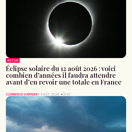
ACTUS
Éclipse solaire du 12 août 2026 : voici
combien d’années il faudra attendre
avant d’en revoir une totale en France
CLÉMENCE GARNIER
8 AOÛT 2026
09:47