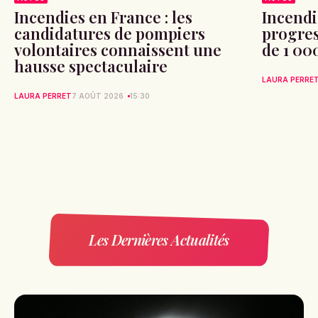
Incendies en France : les
Incendi
candidatures de pompiers
progres
volontaires connaissent une
de 1 00
hausse spectaculaire
LAURA PERRE
LAURA PERRET
7 AOÛT 2026
15:30
Les Dernières Actualités