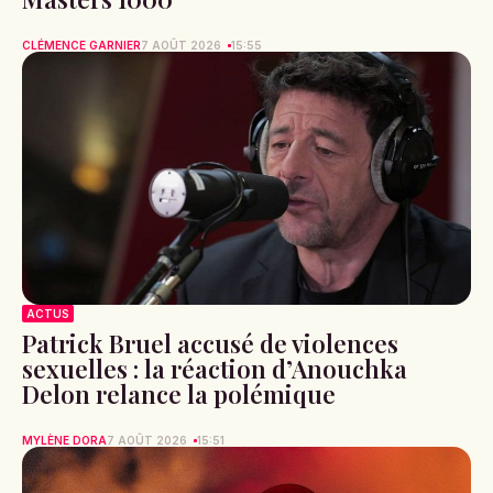
CLÉMENCE GARNIER
7 AOÛT 2026
15:55
ACTUS
Patrick Bruel accusé de violences
sexuelles : la réaction d’Anouchka
Delon relance la polémique
MYLÈNE DORA
7 AOÛT 2026
15:51