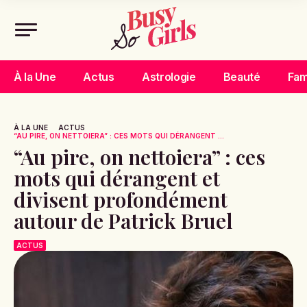
À la Une
Actus
Astrologie
Beauté
Fam
À LA UNE
ACTUS
“AU PIRE, ON NETTOIERA” : CES MOTS QUI DÉRANGENT ...
“Au pire, on nettoiera” : ces
mots qui dérangent et
divisent profondément
autour de Patrick Bruel
ACTUS