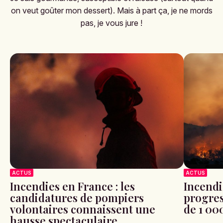
on veut goûter mon dessert). Mais à part ça, je ne mords
pas, je vous jure !
ACTUS
ACTUS
Incendies en France : les
Incendi
candidatures de pompiers
progres
volontaires connaissent une
de 1 00
hausse spectaculaire