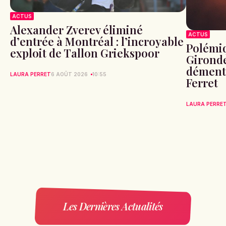
ACTUS
Alexander Zverev éliminé
ACTUS
d’entrée à Montréal : l’incroyable
Polémiq
exploit de Tallon Griekspoor
Gironde
démente
LAURA PERRET
6 AOÛT 2026
10:55
Ferret
LAURA PERRE
Les Dernières Actualités