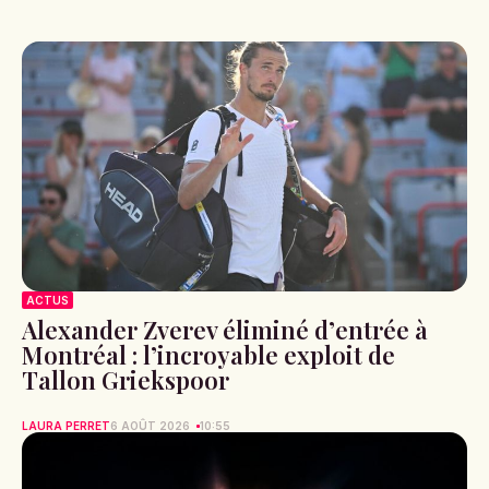
ACTUS
Alexander Zverev éliminé d’entrée à
Montréal : l’incroyable exploit de
Tallon Griekspoor
LAURA PERRET
6 AOÛT 2026
10:55