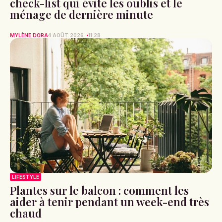
check-list qui évite les oublis et le
ménage de dernière minute
MYLÈNE DORA
4 AOÛT 2026
11:28
LIFESTYLE
Plantes sur le balcon : comment les
aider à tenir pendant un week-end très
chaud