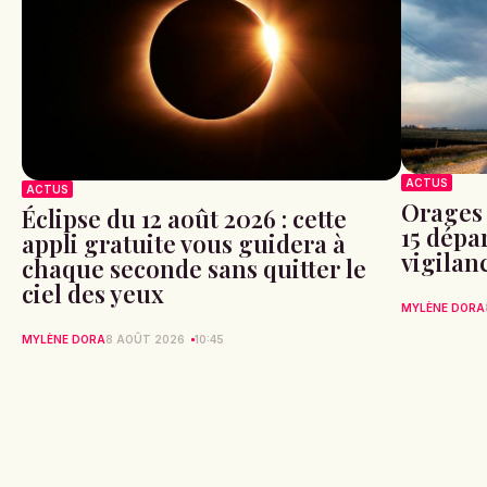
ACTUS
ACTUS
Orages 
Éclipse du 12 août 2026 : cette
15 dépa
appli gratuite vous guidera à
vigilan
chaque seconde sans quitter le
ciel des yeux
MYLÈNE DORA
MYLÈNE DORA
8 AOÛT 2026
10:45