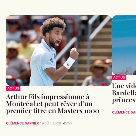
ACTUS
Une vid
ACTUS
Bardell
Arthur Fils impressionne à
princes
Montréal et peut rêver d’un
premier titre en Masters 1000
CLÉMENCE GA
CLÉMENCE GARNIER
7 AOÛT 2026
15:55