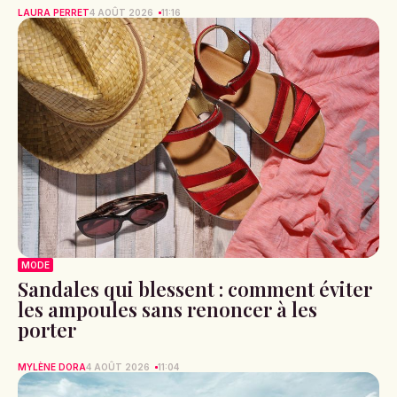
LAURA PERRET
4 AOÛT 2026
11:16
MODE
Sandales qui blessent : comment éviter
les ampoules sans renoncer à les
porter
MYLÈNE DORA
4 AOÛT 2026
11:04