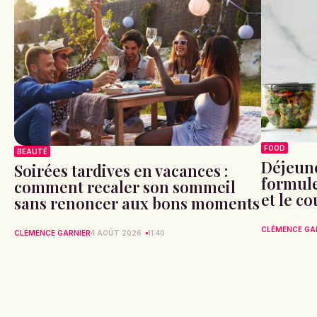
FOOD
BEAUTÉ
Déjeune
Soirées tardives en vacances :
formule 
comment recaler son sommeil
et le c
sans renoncer aux bons moments
CLÉMENCE GA
CLÉMENCE GARNIER
4 AOÛT 2026
11:40