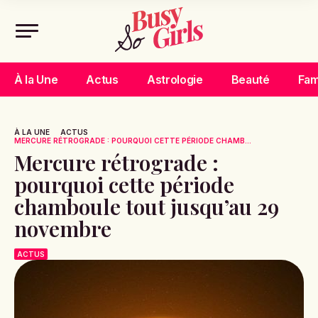
À la Une
Actus
Astrologie
Beauté
Fam
À LA UNE
ACTUS
MERCURE RÉTROGRADE : POURQUOI CETTE PÉRIODE CHAMB...
Mercure rétrograde :
pourquoi cette période
chamboule tout jusqu’au 29
novembre
ACTUS