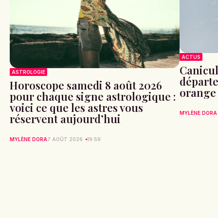
ACTUS
Canicule
ASTROLOGIE
départe
Horoscope samedi 8 août 2026
orange
pour chaque signe astrologique :
voici ce que les astres vous
MYLÈNE DORA
réservent aujourd’hui
MYLÈNE DORA
7 AOÛT 2026
19:59