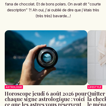
fana de chocolat. Et de bons polars. On avait dit "courte
description" ?! Ah oui, j'ai oublié de dire que j'étais très
(très très) bavarde...!
ASTROLOGIE
LIFESTYLE
Horoscope jeudi 6 août 2026 pour
Quitter
chaque signe astrologique : voici
la check
ce que les astres vous réservent
le ména