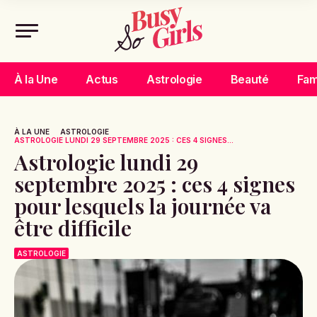
À la Une
Actus
Astrologie
Beauté
Fam
À LA UNE
ASTROLOGIE
ASTROLOGIE LUNDI 29 SEPTEMBRE 2025 : CES 4 SIGNES...
Astrologie lundi 29
septembre 2025 : ces 4 signes
pour lesquels la journée va
être difficile
ASTROLOGIE