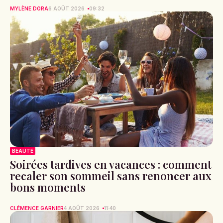
MYLÈNE DORA
6 AOÛT 2026
09:32
BEAUTÉ
Soirées tardives en vacances : comment
recaler son sommeil sans renoncer aux
bons moments
CLÉMENCE GARNIER
4 AOÛT 2026
11:40