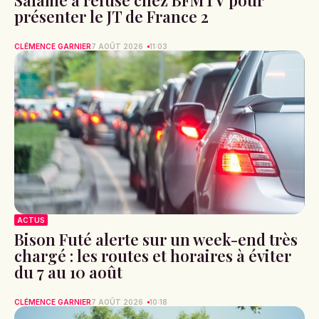
Salamé a refusé chez BFMTV pour
présenter le JT de France 2
CLÉMENCE GARNIER
7 AOÛT 2026
11:03
ACTUS
Bison Futé alerte sur un week-end très
chargé : les routes et horaires à éviter
du 7 au 10 août
CLÉMENCE GARNIER
7 AOÛT 2026
10:18