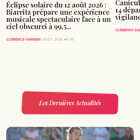
Canicule
Éclipse solaire du 12 août 2026 :
14 dépa
Biarritz prépare une expérience
vigilan
musicale spectaculaire face à un
ciel obscurci à 99,5...
CLÉMENCE GA
CLÉMENCE GARNIER
6 AOÛT 2026
10:45
Les Dernières Actualités