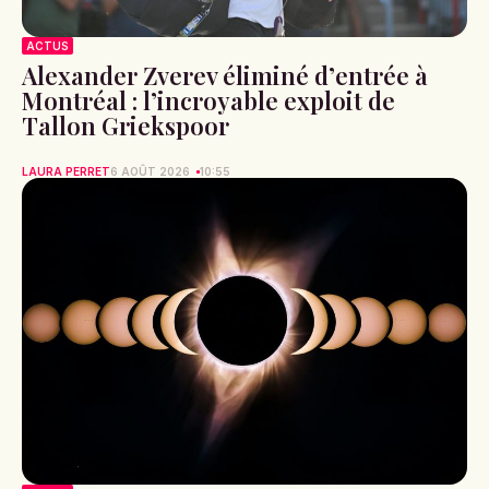
ACTUS
Alexander Zverev éliminé d’entrée à
Montréal : l’incroyable exploit de
Tallon Griekspoor
LAURA PERRET
6 AOÛT 2026
10:55