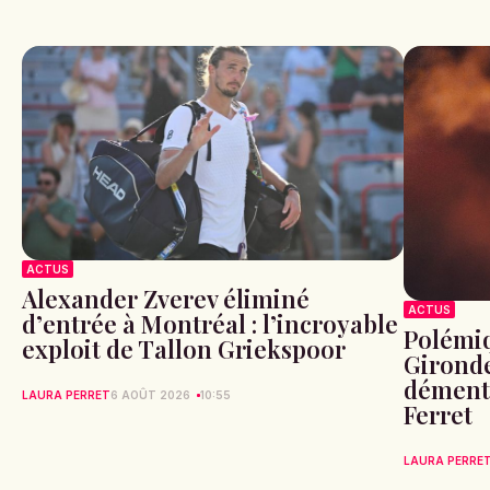
ACTUS
Alexander Zverev éliminé
ACTUS
d’entrée à Montréal : l’incroyable
Polémiq
exploit de Tallon Griekspoor
Gironde
démente
LAURA PERRET
6 AOÛT 2026
10:55
Ferret
LAURA PERRE