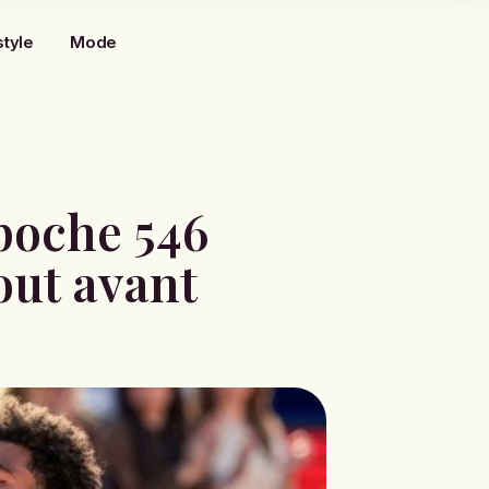
style
Mode
poche 546
out avant