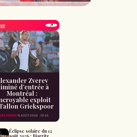
us
lexander Zverev
liminé d’entrée à
Montréal :
incroyable exploit
Tallon Griekspoor
URA PERRET
6 AOÛT 2026
10:55
Éclipse solaire du 12
août 2026 : Biarritz