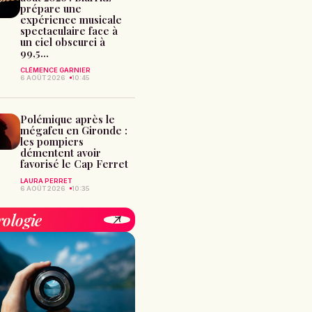
prépare une
expérience musicale
spectaculaire face à
un ciel obscurci à
99,5...
CLÉMENCE GARNIER
6 AOÛT 2026
10:45
Polémique après le
mégafeu en Gironde :
les pompiers
démentent avoir
favorisé le Cap Ferret
LAURA PERRET
6 AOÛT 2026
10:35
rologie