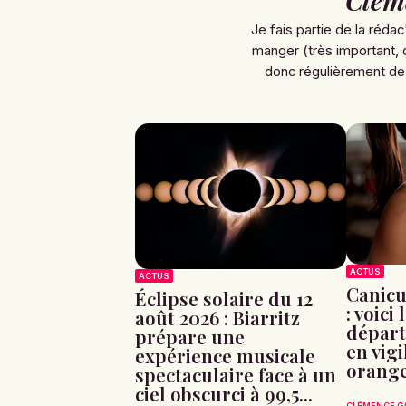
Je fais partie de la rédac
manger (très important, 
donc régulièrement de
ACTUS
ACTUS
Canicu
Éclipse solaire du 12
: voici 
août 2026 : Biarritz
départ
prépare une
en vig
expérience musicale
orang
spectaculaire face à un
ciel obscurci à 99,5...
CLÉMENCE G