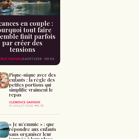
cances en couple :
urquoi tout faire
emble finit parfois
par créer des
tensions
ENCE GARNIER
4 AOÛT 2026
09:04
Pique-nique avec des
enfants : la règle des
petites portions qui
simplifie vraiment le
repas
CLÉMENCE GARNIER
31 JUILLET 2026
16:35
« Je m’ennuie » : que
répondre aux enfants
sans organiser leur
journée à leur place