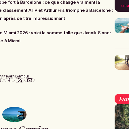
appe fort à Barcelone : ce que change vraiment la
CLÉM
s le classement ATP
et
Arthur Fils triomphe à Barcelone :
in après ce titre impressionnant
 Miami 2026 : voici la somme folle que Jannik Sinner
he à Miami
PARTAGER L'ARTICLE
Fam
ence Garnier