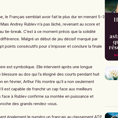
 le Français semblait avoir fait le plus dur en menant 5-3
H
 Mais Andrey Rublev n’a pas lâché, revenant au score et
au tie-break. C’est à ce moment précis que la solidité
ast
la différence. Malgré un début de jeu décisif marqué par
qu
rés
pt points consécutifs pour s’imposer et conclure la finale
MY
oire est symbolique. Elle intervient après une longue
 blessure au dos qui l’a éloigné des courts pendant huit
n en février, Arthur Fils montre qu’il a non seulement
’il est capable de franchir un cap face aux meilleurs
ès face à Rublev confirme sa montée en puissance et
approche des grands rendez-vous.
evient également le numéro un français au classement ATP,