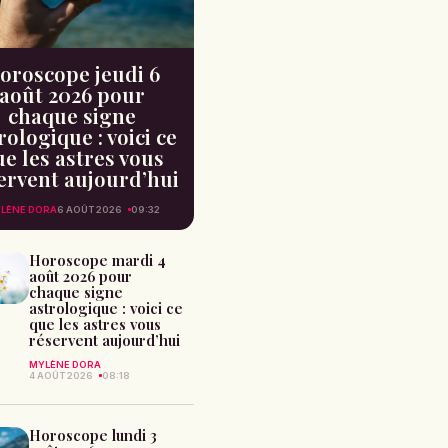
oroscope jeudi 6
août 2026 pour
chaque signe
rologique : voici ce
e les astres vous
ervent aujourd’hui
LÈNE DORA
6 AOÛT 2026
09:32
Horoscope mardi 4
août 2026 pour
chaque signe
astrologique : voici ce
que les astres vous
réservent aujourd’hui
MYLÈNE DORA
4 AOÛT 2026
08:18
Horoscope lundi 3