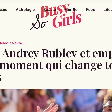
ctus
Astrologie
Beauté
Famille
Food
Life
MPOCHE 546 400 ...
t Andrey Rublev et em
e moment qui change t
s