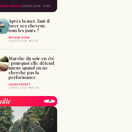
ENCE GARNIER
4 AOÛT 2026
11:40
Après la mer, faut-il
laver ses cheveux
tous les jours ?
MYLÈNE DORA
4 AOÛT 2026
10:40
Marche du soir en été
: pourquoi elle détend
mieux quand on ne
cherche pas la
performance
LAURA PERRET
4 AOÛT 2026
09:28
ille