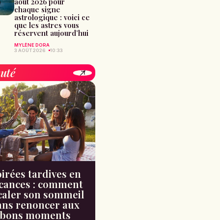
août 2026 pour
chaque signe
astrologique : voici ce
que les astres vous
réservent aujourd’hui
MYLÈNE DORA
3 AOÛT 2026
10:33
uté
irées tardives en
cances : comment
caler son sommeil
ans renoncer aux
bons moments