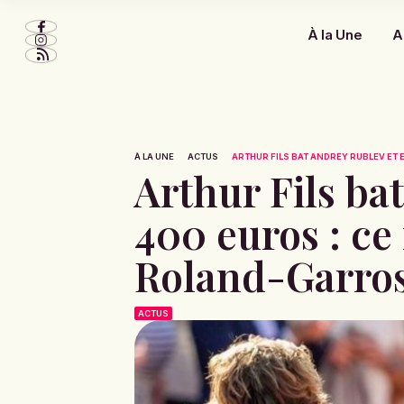
À la Une
A
À LA UNE
ACTUS
ARTHUR FILS BAT ANDREY RUBLEV ET E
Arthur Fils ba
400 euros : c
Roland-Garro
ACTUS