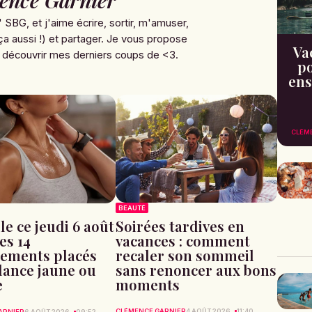
' SBG, et j'aime écrire, sortir, m'amuser,
ça aussi !) et partager. Je vous propose
Va
 découvrir mes derniers coups de <3.
po
ens
CLÉM
BEAUTÉ
Soirées tardives en
le ce jeudi 6 août
vacances : comment
les 14
recaler son sommeil
ements placés
sans renoncer aux bons
ilance jaune ou
moments
e
CLÉMENCE GARNIER
4 AOÛT 2026
11:40
ARNIER
6 AOÛT 2026
09:52