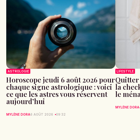
ASTROLOGIE
LIFESTYLE
Horoscope jeudi 6 août 2026 pour
Quitter
chaque signe astrologique : voici
la check
ce que les astres vous réservent
le ména
aujourd’hui
MYLÈNE DORA
MYLÈNE DORA
6 AOÛT 2026
09:32