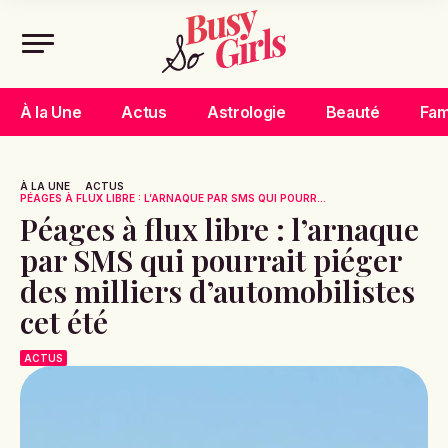
À la Une
Actus
Astrologie
Beauté
Fam
À LA UNE
ACTUS
PÉAGES À FLUX LIBRE : L’ARNAQUE PAR SMS QUI POURR...
Péages à flux libre : l’arnaque
par SMS qui pourrait piéger
des milliers d’automobilistes
cet été
ACTUS