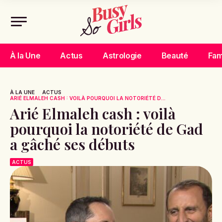
À la Une
Actus
Astrologie
Beauté
Fam
À LA UNE
ACTUS
ARIÉ ELMALEH CASH : VOILÀ POURQUOI LA NOTORIÉTÉ D...
Arié Elmaleh cash : voilà
pourquoi la notoriété de Gad
a gâché ses débuts
ACTUS