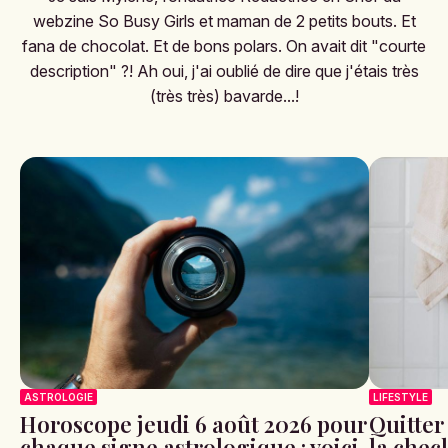
webzine So Busy Girls et maman de 2 petits bouts. Et
fana de chocolat. Et de bons polars. On avait dit "courte
description" ?! Ah oui, j'ai oublié de dire que j'étais très
(très très) bavarde...!
ASTROLOGIE
LIFESTYLE
Horoscope jeudi 6 août 2026 pour
Quitter
chaque signe astrologique : voici
la check