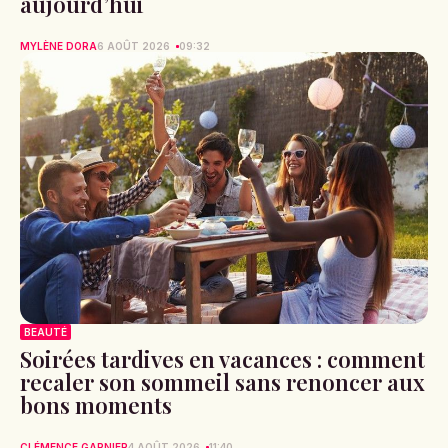
aujourd’hui
MYLÈNE DORA
6 AOÛT 2026
09:32
BEAUTÉ
Soirées tardives en vacances : comment
recaler son sommeil sans renoncer aux
bons moments
CLÉMENCE GARNIER
4 AOÛT 2026
11:40