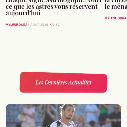
ce que les astres vous réservent
le ména
aujourd’hui
MYLÈNE DORA
MYLÈNE DORA
6 AOÛT 2026
09:32
Les Dernières Actualités